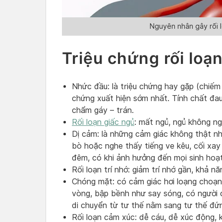
Nguyên nhân gây rối l
Triệu chứng rối loạ
Nhức đầu: là triệu chứng hay gặp (chiếm
chứng xuất hiện sớm nhất. Tính chất đau
chẩm gáy – trán.
Rối loạn giấc ngủ
: mất ngủ, ngủ không ng
Dị cảm: là những cảm giác không thật nh
bò hoặc nghe thấy tiếng ve kêu, cối xay l
đêm, có khi ảnh hưởng đến mọi sinh hoạt
Rối loạn trí nhớ: giảm trí nhớ gần, khả nă
Chóng mặt: có cảm giác hơi loạng choạn
vòng, bập bềnh như say sóng, có người c
di chuyển từ tư thế nằm sang tư thế đứ
Rối loạn cảm xúc: dễ cáu, dễ xúc động,