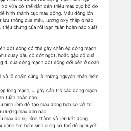
 xơ vữa có thể dẫn đến thiếu máu cục bộ do
dễ hình thành cục máu đông. Máu đông lớn
sự lưu thông của máu. Lượng oxy thấp ở não
 triệu chứng của rối loạn tuần hoàn não xuất
 bên đốt sống có thể gây chèn ép động mạch
như quay đầu cổ đột ngột, hoặc gập cổ quá
g đi của động mạch đốt sống đối bên ở đoạn
1 và lỗ chẩm cũng là những nguyên nhân hiếm
 hẹp lòng mạch, … gây cản trở các động mạch
ạn tuần hoàn não
u hình liềm dễ tạo máu đông hơn so với tế
ưu lượng máu đến não.
iếu máu do sự hình thành và liên kết động
ị bệnh tim bẩm sinh cũng có thể dễ bị huyết