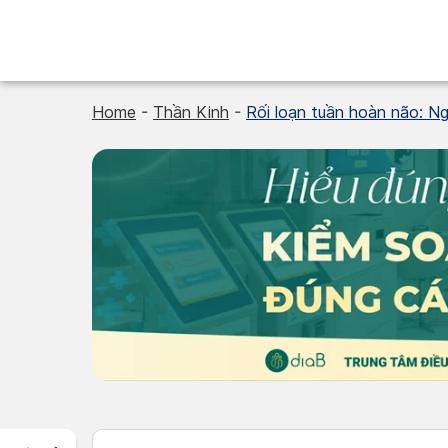
Skip
to
content
Home
-
Thần Kinh
-
Rối loạn tuần hoàn não: Ng