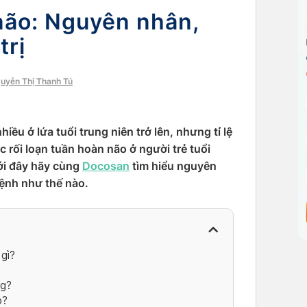
 não: Nguyên nhân,
trị
guyễn Thị Thanh Tú
iều ở lứa tuổi trung niên trở lên, nhưng tỉ lệ
 rối loạn tuần hoàn não ở người trẻ tuổi
ới đây hãy cùng
Docosan
tìm hiểu nguyên
bệnh như thế nào.
 gì?
ng?
o?