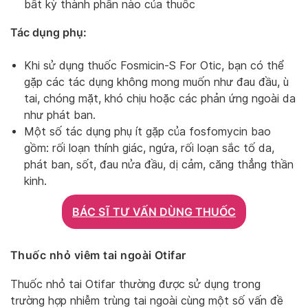
bất kỳ thành phần nào của thuốc
Tác dụng phụ:
Khi sử dụng thuốc Fosmicin-S For Otic, bạn có thể
gặp các tác dụng không mong muốn như ​​đau đầu, ù
tai, chóng mặt, khó chịu hoặc các phản ứng ngoài da
như phát ban.
Một số tác dụng phụ ít gặp của fosfomycin bao
gồm: rối loạn thính giác, ngứa, rối loạn sắc tố da,
phát ban, sốt, đau nửa đầu, dị cảm, căng thẳng thần
kinh.
BÁC SĨ TƯ VẤN DÙNG THUỐC
Thuốc nhỏ viêm tai ngoài Otifar
Thuốc nhỏ tai Otifar thường được sử dụng trong
trường hợp nhiễm trùng tai ngoài cùng một số vấn đề