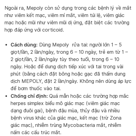
Ngoài ra, Mepoly còn sử dụng trong các bệnh lý về mắt
như viêm kết mạc, viêm mí mắt, viêm túi lệ, viêm giác
mạc hoặc mũi như viêm mũi dị ứng, đặt biệt các trường
hợp đáp ứng với corticoid.
Cách dùng:
Dùng Mepoly rửa tai: người lớn 1 – 5
giọt/lần, 2 lần/ngày, trong 6 – 10 ngày, trẻ em từ 1 –
2 giọt/lần, 2 lần/ngày tùy theo tuổi, trong 6 – 10
ngày. Hoặc để dung dịch tiếp xúc với tai trong vài
phút (bằng cách đặt bông hoặc gạc đã thấm dung
dịch MEPOLY, đặt 2 lần/ngày. Không nên dùng áp lực
để bơm thuốc vào tai.
Chống chỉ định:
Quá mẫn hoặc các trường hợp mắc
herpes simplex biểu mô giác mạc (viêm giác mạc
dạng đuôi gai), bệnh đậu mùa, thủy đậu và nhiều
bệnh virus khác của giác mạc, kết mạc (trừ Zona
giác mạc), nhiễm trùng Mycobacteria mắt, nhiễm
nấm các cấu trúc mắt.