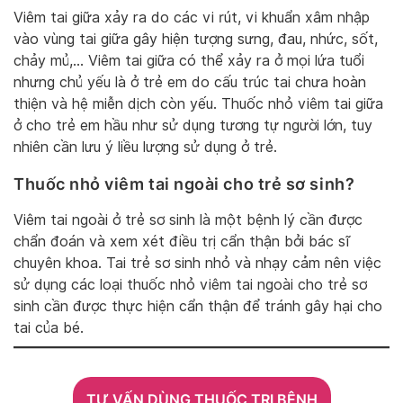
Viêm tai giữa xảy ra do các vi rút, vi khuẩn xâm nhập
vào vùng tai giữa gây hiện tượng sưng, đau, nhức, sốt,
chảy mủ,… Viêm tai giữa có thể xảy ra ở mọi lứa tuổi
nhưng chủ yếu là ở trẻ em do cấu trúc tai chưa hoàn
thiện và hệ miễn dịch còn yếu. Thuốc nhỏ viêm tai giữa
ở cho trẻ em hầu như sử dụng tương tự người lớn, tuy
nhiên cần lưu ý liều lượng sử dụng ở trẻ.
Thuốc nhỏ viêm tai ngoài cho trẻ sơ sinh?
Viêm tai ngoài ở trẻ sơ sinh là một bệnh lý cần được
chẩn đoán và xem xét điều trị cẩn thận bởi bác sĩ
chuyên khoa. Tai trẻ sơ sinh nhỏ và nhạy cảm nên việc
sử dụng các loại thuốc nhỏ viêm tai ngoài cho trẻ sơ
sinh cần được thực hiện cẩn thận để tránh gây hại cho
tai của bé.
TƯ VẤN DÙNG THUỐC TRỊ BỆNH