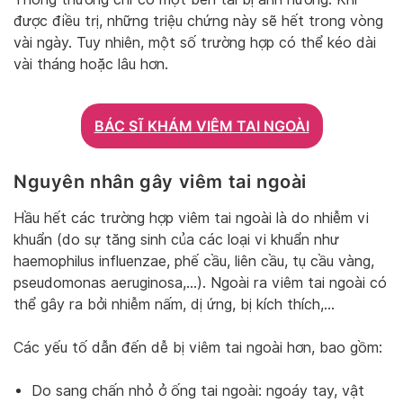
được điều trị, những triệu chứng này sẽ hết trong vòng
vài ngày. Tuy nhiên, một số trường hợp có thể kéo dài
vài tháng hoặc lâu hơn.
BÁC SĨ KHÁM VIÊM TAI NGOÀI
Nguyên nhân gây viêm tai ngoài
Hầu hết các trường hợp viêm tai ngoài là do nhiễm vi
khuẩn (do sự tăng sinh của các loại vi khuẩn như
haemophilus influenzae, phế cầu, liên cầu, tụ cầu vàng,
pseudomonas aeruginosa,…). Ngoài ra viêm tai ngoài có
thể gây ra bởi nhiễm nấm, dị ứng, bị kích thích,…
Các yếu tố dẫn đến dễ bị viêm tai ngoài hơn, bao gồm:
Do sang chấn nhỏ ở ống tai ngoài: ngoáy tay, vật