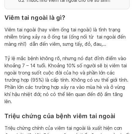
6.2
Thuốc nhỏ viêm tai ngoài cho trẻ sơ sinh?
Viêm tai ngoài là gì?
Viêm tai ngoài (hay viêm ống tai ngoài) là tình trạng
nhiễm trùng xảy ra ở ống tai (ống nối từ tai ngoài đến
màng nhĩ) dẫn đến viêm, sưng tấy, đỏ, đau,…
Tỷ lệ mắc bệnh không rõ, nhưng nó đạt đỉnh điểm vào
khoảng 7 – 14 tuổi. Khoảng 10% số người sẽ bị viêm tai
ngoài trong suốt cuộc đời của họ và phần lớn các
trường hợp (95%) là cấp tính. Không có ưu thế giới tính.
Phần lớn các trường hợp xảy ra vào mùa hè và ở vùng
khí hậu nhiệt đới; nó có thể liên quan đến độ ẩm tăng
lên.
Triệu chứng của bệnh viêm tai ngoài
Triệu chứng chính của viêm tai ngoài là xuất hiện cơn