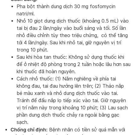
Pha bột thành dung dịch 30 mg fosfomycin
natri/ml.
Nhỏ 10 giọt dung dịch thuốc (khoảng 0.5 mL) vào
tai bị đau 2 lần/ngày vào buổi sáng và tối. Số lần
nhỏ điều chỉnh tùy theo triệu chứng, có thể tăng
tới 4 lần/ngày. Sau khi nhỏ tai, giữ nguyên vị trí
trong 10 phút.
Sau khi hòa tan thuốc: Không sử dụng thuốc khi
để ở nhiệt độ phòng trong 2 tuần hoặc lâu hơn sau
khi thuốc đã hoàn nguyên.
Cách nhỏ thuốc: (1) Nằm nghiêng về phía tai
không đau, tai đau hướng lên trên; (2) Tháo nắp
bé màu xanh và nhỏ dung dịch thuốc vào tai.
Tránh để đẩu nắp lọ tiếp xúc vào tai. Giữ nguyên
vị trí nằm này trong khoảng 10 phút; (3) Lau sạch
phần dung dịch thuốc chảy ra ngoài bằng gạc
sạch.
Chống chỉ định:
Bệnh nhân có tiền sử quá mẫn với