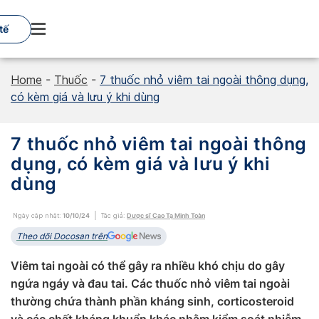
Skip
to
tế
content
Home
-
Thuốc
-
7 thuốc nhỏ viêm tai ngoài thông dụng,
có kèm giá và lưu ý khi dùng
7 thuốc nhỏ viêm tai ngoài thông
dụng, có kèm giá và lưu ý khi
dùng
Ngày cập nhật:
10/10/24
Tác giả:
Dược sĩ Cao Tạ Minh Toàn
Theo dõi Docosan trên
Viêm tai ngoài có thể gây ra nhiều khó chịu do gây
ngứa ngáy và đau tai. Các thuốc nhỏ viêm tai ngoài
thường chứa thành phần kháng sinh, corticosteroid