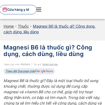
Skip
to
Cửa hàng y tế
content
Home
-
Thuốc
-
Magnesi B6 là thuốc gì? Công dụng,
cách dùng, liều dùng
Magnesi B6 là thuốc gì? Công
dụng, cách dùng, liều dùng
Ngày cập nhật:
09/10/24
Tác giả:
Tài Nữ Linh Hảo
Theo dõi Docosan trên
Magnesi B6 là thuốc gì? Đây là một loại thuốc bổ sung
khoáng chất, thường được sử dụng để cung cấp
magnesi và vitamin B6 c
ho cơ thể, giúp hỗ trợ hoạt
động thần kinh, cơ bắp và tim mạch. Trong bài viết này,
chúng ta sẽ tìm hiểu chi tiết về công dụng, cách dùng và