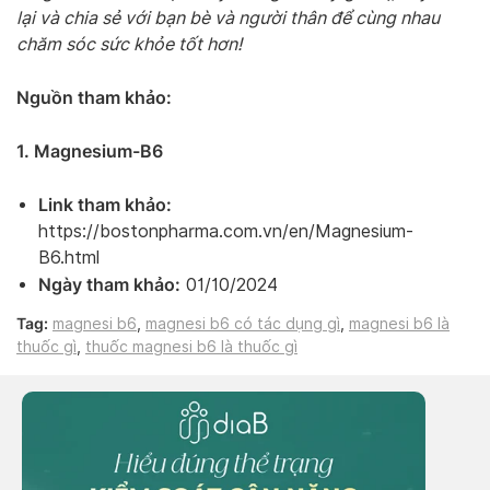
lại và chia sẻ với bạn bè và người thân để cùng nhau
chăm sóc sức khỏe tốt hơn!
Nguồn tham khảo:
1. Magnesium-B6
Link tham khảo:
https://bostonpharma.com.vn/en/Magnesium-
B6.html
Ngày tham khảo:
01/10/2024
Tag:
magnesi b6
,
magnesi b6 có tác dụng gì
,
magnesi b6 là
thuốc gì
,
thuốc magnesi b6 là thuốc gì