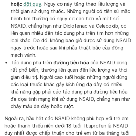
hoặc
đột quỵ
. Nguy cơ này tăng theo liều lượng và
thời gian sử dụng thuốc. Những người có tiền sử mắc
bệnh tim thường có nguy cơ cao hơn và một số
NSAID, chẳng hạn như Diclofenac và Celecoxib, có
liên quan nhiều đến tác dụng phụ trên tim hơn những
loại khác. Do đó, không bao giờ được sử dụng NSAID
ngay trước hoặc sau khi phẫu thuật bắc cầu động
mạch vành.
đường tiêu hóa
Tác dụng phụ trên
của NSAID cũng
rất phổ biến, thường liên quan đến liều lượng và thời
gian điều trị. Người cao tuổi hoặc những người dùng
các loại thuốc khác gây kích ứng dạ dày có nhiều
khả năng gặp phải các tác dụng phụ đường tiêu hóa
đe dọa tính mạng khi sử dụng NSAID, chẳng hạn như
chảy máu dạ dày hoặc ruột.
Ngoài ra, hầu hết các NSAID không phù hợp với trẻ em
hoặc thanh thiếu niên dưới 18 tuổi. Ibuprofen là NSAID
duy nhất được chấp thuận cho trẻ em từ ba tháng tuổi