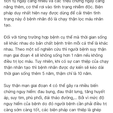
tích tụ ngày càng nhiều và các triệu chứng ngày càng
nặng thêm, cơ thể rơi vào tình trạng nhiễm độc. Biện
pháp duy nhất hiện nay được dùng để cải thiện tình
trạng này ở bệnh nhân đó là chạy thận lọc máu nhân
tạo.
Đối với từng trường hợp bệnh cụ thể mà thời gian sống
sẽ khác nhau do bản chất bệnh trên mỗi cá thể là khác
nhau. Theo một số nghiên cứu thì người bệnh suy thận
mạn giai đoạn 4 sẽ không sống hơn 1 năm nếu không
điều trị lọc máu. Tuy nhiên, khi có sự can thiệp của chạy
thận nhân tạo thì bệnh nhân được dự kiến ​​sẽ kéo dài
thời gian sống thêm 5 năm, thậm chí là 10 năm.
Suy thận mạn giai đoạn 4 có thể gây ra nhiều biến
chứng nguy hiểm: đau bụng, đau thắt lưng, tăng huyết
áp, suy tim, phù phổi, đái tháo đường,… Bởi vì mức độ
nguy hiểm của bệnh do đó người bệnh cần phải điều trị
càng sớm càng tốt, các biện pháp can thiệp là ghép