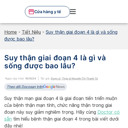
Skip
to
Cửa hàng y tế
content
Home
-
Tiết Niệu
-
Suy thận giai đoạn 4 là gì và sống
được bao lâu?
Suy thận giai đoạn 4 là gì và
sống được bao lâu?
Ngày cập nhật:
16/10/24
Tác giả:
Dược sĩ, Thạc sĩ Nguyễn Thị Thanh Tú
Theo dõi Docosan trên
Suy thận mạn giai đoạn 4 là giai đoạn tiến triển muộn
của bệnh thận mạn tính, chức năng thận trong giai
đoạn này suy giảm nghiêm trọng. Hãy cùng
Doctor có
sẵn
tìm hiểu bệnh thận giai đoạn 4 trong bài viết dưới
đây nhé!