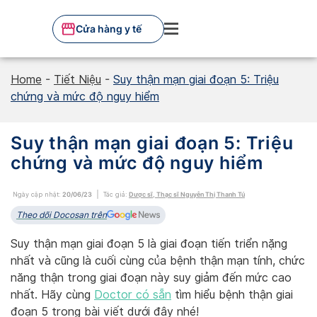
Skip
to
Cửa hàng y tế
content
Home
-
Tiết Niệu
-
Suy thận mạn giai đoạn 5: Triệu
chứng và mức độ nguy hiểm
Suy thận mạn giai đoạn 5: Triệu
chứng và mức độ nguy hiểm
Ngày cập nhật:
20/06/23
Tác giả:
Dược sĩ, Thạc sĩ Nguyễn Thị Thanh Tú
Theo dõi Docosan trên
Suy thận mạn giai đoạn 5 là giai đoạn tiến triển nặng
nhất và cũng là cuối cùng của bệnh thận mạn tính, chức
năng thận trong giai đoạn này suy giảm đến mức cao
nhất. Hãy cùng
Doctor có sẵn
tìm hiểu bệnh thận giai
đoạn 5 trong bài viết dưới đây nhé!