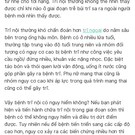
từ nhẹ cho tới nặng. Trĩ nội thường không thể nhìn thấy
được chỉ khi nào ở giai đoạn trễ búi trĩ sa ra ngoài người
bệnh mới nhìn thấy được.
Trĩ nội thường khó chẩn đoán hơn
trĩ ngoại
do nằm sâu
bên trong ống hậu môn. Bệnh có ở nhiều lứa tuổi,
thường tập trung vào độ tuổi trung niên và nhóm đối
tượng có nguy cơ cao bị bệnh trĩ như công việc yêu
cầu ngồi/ đứng nhiều, khuân vác nặng nhọc. Đặc biệt
táo bón và thói quen lười vận động, uống ít nước cũng
góp phần gây ra bệnh trĩ. Phụ nữ mang thai cũng là
nhóm nguy cơ cao khi áp lực trong quá trình mang thai
cũng có thể gây trĩ.
Vậy bệnh trĩ nội có nguy hiểm không? Nếu bạn phát
hiện và tiến hành chữa trĩ nội trong giai đoạn sớm thì
bệnh có thể không nguy hiểm và điều trị dứt điểm
được. Tuy nhiên nếu để bệnh tiến triển sang các cấp độ
cao hơn, nguy cơ xảy ra các biến chứng nhiều hơn thì