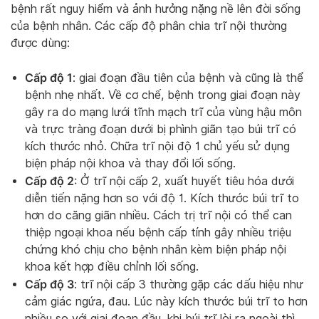
bệnh rất nguy hiểm và ảnh hưởng nặng nề lên đời sống
của bệnh nhân. Các cấp độ phân chia trĩ nội thường
được dùng:
Cấp độ 1
: giai đoạn đầu tiên của bệnh và cũng là thể
bệnh nhẹ nhất. Về cơ chế, bệnh trong giai đoạn này
gây ra do mạng lưới tĩnh mạch trĩ của vùng hậu môn
và trực tràng đoạn dưới bị phình giãn tạo búi trĩ có
kích thước nhỏ. Chữa trĩ nội độ 1 chủ yếu sử dụng
biện pháp nội khoa và thay đổi lối sống.
Cấp độ 2
: Ở trĩ nội cấp 2, xuất huyết tiêu hóa dưới
diễn tiến nặng hơn so với độ 1. Kích thước búi trĩ to
hơn do căng giãn nhiều. Cách trị trĩ nội có thể can
thiệp ngoại khoa nếu bệnh cấp tính gây nhiều triệu
chứng khó chịu cho bệnh nhân kèm biện pháp nội
khoa kết hợp điều chỉnh lối sống.
Cấp độ 3
: trĩ nội cấp 3 thường gặp các dấu hiệu như
cảm giác ngứa, đau. Lúc này kích thước búi trĩ to hơn
nhiều so với giai đoạn đầu, khi búi trĩ lòi ra ngoài thì