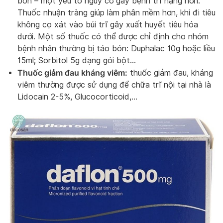
bón – một yếu tố nguy cơ gây bệnh trĩ nặng hơn.
Thuốc nhuận tràng giúp làm phân mềm hơn, khi đi tiêu
không cọ xát vào búi trĩ gây xuất huyết tiêu hóa
dưới. Một số thuốc có thể được chỉ định cho nhóm
bệnh nhân thường bị táo bón: Duphalac 10g hoặc liều
15ml; Sorbitol 5g dạng gói bột…
Thuốc giảm đau kháng viêm:
thuốc giảm đau, kháng
viêm thường được sử dụng để chữa trĩ nội tại nhà là
Lidocain 2-5%, Glucocorticoid,…