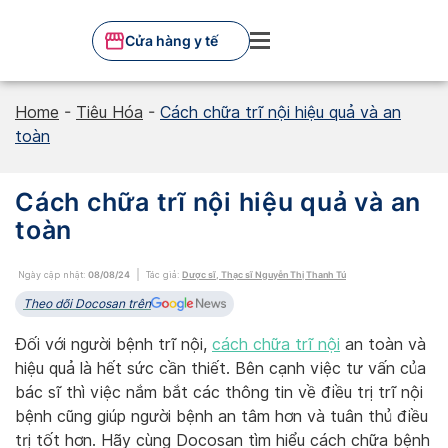
Skip
to
Cửa hàng y tế
content
Home
-
Tiêu Hóa
-
Cách chữa trĩ nội hiệu quả và an
toàn
Cách chữa trĩ nội hiệu quả và an
toàn
Ngày cập nhật:
08/08/24
Tác giả:
Dược sĩ, Thạc sĩ Nguyễn Thị Thanh Tú
Theo dõi Docosan trên
Đối với người bệnh trĩ nội,
cách chữa trĩ nội
an toàn và
hiệu quả là hết sức cần thiết. Bên cạnh việc tư vấn của
bác sĩ thì việc nắm bắt các thông tin về điều trị trĩ nội
bệnh cũng giúp người bệnh an tâm hơn và tuân thủ điều
trị tốt hơn. Hãy cùng Docosan tìm hiểu cách chữa bệnh