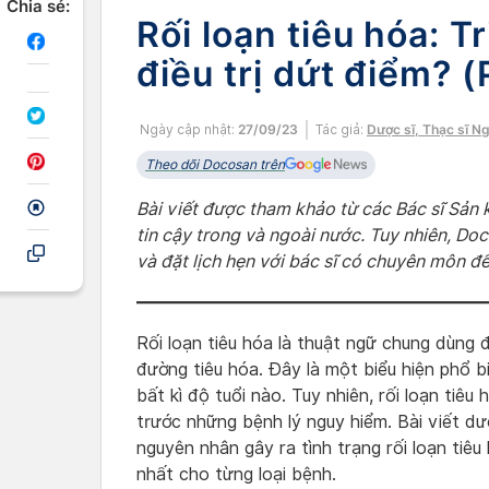
Chia sẻ:
Rối loạn tiêu hóa: T
điều trị dứt điểm? (
Ngày cập nhật:
27/09/23
Tác giả:
Dược sĩ, Thạc sĩ N
Theo dõi Docosan trên
Bài viết được tham khảo từ các Bác sĩ Sản
tin cậy trong và ngoài nước. Tuy nhiên, D
và đặt lịch hẹn với bác sĩ có chuyên môn để
Rối loạn tiêu hóa là thuật ngữ chung dùng đ
đường tiêu hóa. Đây là một biểu hiện phổ b
bất kì độ tuổi nào. Tuy nhiên, rối loạn tiê
trước những bệnh lý nguy hiểm. Bài viết dướ
nguyên nhân gây ra tình trạng rối loạn tiêu
nhất cho từng loại bệnh.