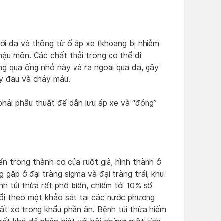
i da và thông từ ổ áp xe (khoang bị nhiễm
 hậu môn. Các chất thải trong cơ thể di
 qua ống nhỏ này và ra ngoài qua da, gây
ây đau và chảy máu.
phải phẫu thuật để dẫn lưu áp xe và “đóng”
iển trong thành cơ của ruột già, hình thành ở
 gặp ở đại tràng sigma và đại tràng trái, khu
nh túi thừa rất phổ biến, chiếm tới 10% số
uổi theo một khảo sát tại các nước phương
ất xơ trong khẩu phần ăn. Bệnh túi thừa hiếm