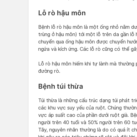
Lỗ rò hậu môn
Bệnh lỗ rò hậu môn là một ống nhỏ nằm dướ
trùng ở hậu môn) tới một lỗ trên da gần lỗ
chuyển qua ống hậu môn được chuyển hướng
ngứa và kích ứng. Các lỗ rò cũng có thể g
Lỗ rò hậu môn hiếm khi tự lành mà thường 
đường rò.
Bệnh túi thừa
Túi thừa là những cấu trúc dạng túi phát tr
các khu vực suy yếu của ruột. Chúng thường
vực áp suất cao của phần dưới ruột già. Bệ
người trên 40 tuổi và 50% người trên 60 t
Tây, nguyên nhân thường là do có quá ít ch