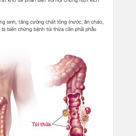
 rất khó để phân biệt với hội chứng ruột kích
ng sinh, tăng cường chất lỏng (nước, ăn cháo,
 bị biến chứng bệnh túi thừa cần phải phẫu