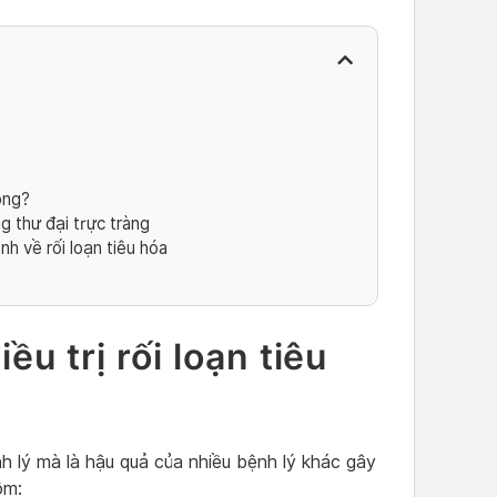
a
ông?
 thư đại trực tràng
 về rối loạn tiêu hóa
ều trị rối loạn tiêu
nh lý mà là hậu quả của nhiều bệnh lý khác gây
ồm: