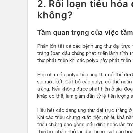
2. Rối loạn tiêu hó
không?
Tầm quan trọng của việc tầm 
Phần lớn tất cả các bệnh ung thư đại trực 
tràng (ban đầu chúng phát triển lành tính t
thư phát triển khi các polyp này phát triể
Hầu như các polyp tiền ung thư có thể đư
soi ruột kết. Cắt bỏ các polyp có thể ngăn
tràng. Nếu không được phát hiện ở giai đoạ
khắp cơ thể, làm giảm dần tỷ lệ tiên lượng
Hầu hết các dạng ung thư đại trực tràng ở 
Khi các triệu chứng xuất hiện, nhiều khả nă
triệu chứng bao gồm: máu dính hoặc lẫn tro
thường, phân nhỏ lại, đau bụng, sụt cân ho