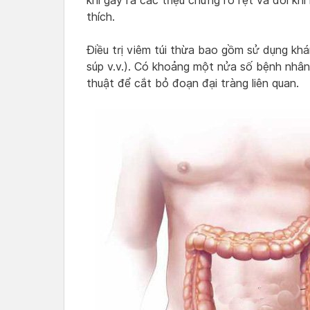
khi gây ra các triệu chứng rõ rệt và đôi khi
thích.
Điều trị viêm túi thừa bao gồm sử dụng khá
súp v.v.). Có khoảng một nửa số bệnh nhân
thuật để cắt bỏ đoạn đại tràng liên quan.