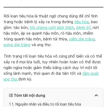
Rối loạn tiêu hóa là thuật ngữ chung dùng để chỉ tình
trạng hoặc bệnh lý xảy ra trong đường
tiêu hóa
, bao
gồm: táo bón,
hội chứng ruột kích thích
,
bệnh trĩ
, nứt
hậu môn, áp xe quanh hậu môn, rò hậu môn, nhiễm
trùng quanh hậu môn, bệnh túi thừa,
viêm đại tràng
,
polyp đại tràng
và ung thư.
Tình trạng rối loạn tiêu hóa vô cùng phổ biến và có thể
xảy ra ở mọi lứa tuổi, tuy nhiên hoàn toàn có thể được
ngăn ngừa hoặc giảm thiểu bằng cách duy trì một lối
sống lành mạnh, thói quen đi đại tiện tốt và
tầm soát
ung thư
định kỳ.
Tóm tắt nội dung
1
1. Nguyên nhân và điều trị rối loạn tiêu hóa