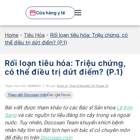
Skip
to
Cửa hàng y tế
content
Home
-
Tiêu Hóa
-
Rối loạn tiêu hóa: Triệu chứng, có
thể điều trị dứt điểm? (P.1)
Rối loạn tiêu hóa: Triệu chứng,
có thể điều trị dứt điểm? (P.1)
Ngày cập nhật:
26/09/23
Tác giả:
Dược sĩ, Thạc sĩ Nguyễn Thị Thanh Tú
Theo dõi Docosan trên
Bài viết được tham khảo từ các Bác sĩ Sản khoa
Lê Kim
Sang
và các nguồn tư liệu đáng tin cậy trong và ngoài
nước. Tuy nhiên, Docosan Team khuyến khích bệnh
nhân hãy tìm và đặt lịch hẹn với bác sĩ có chuyên môn
để điều trị trên
Do
cosan.com