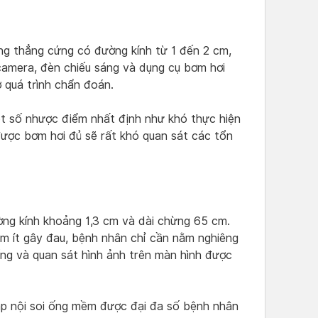
ng thẳng cứng có đường kính từ 1 đến 2 cm,
camera, đèn chiếu sáng và dụng cụ bơm hơi
ợ quá trình chẩn đoán.
ột số nhược điểm nhất định như khó thực hiện
được bơm hơi đủ sẽ rất khó quan sát các tổn
ng kính khoảng 1,3 cm và dài chừng 65 cm.
ềm ít gây đau, bệnh nhân chỉ cần nằm nghiêng
ống và quan sát hình ảnh trên màn hình được
áp nội soi ống mềm được đại đa số bệnh nhân