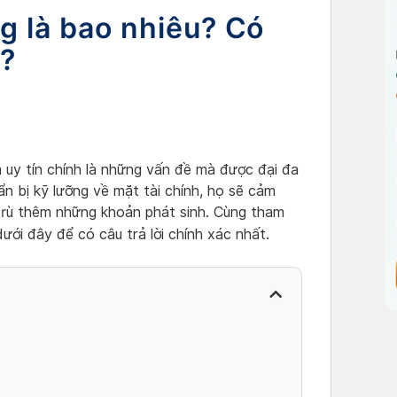
ng là bao nhiêu? Có
g?
m uy tín chính là những vấn đề mà được đại đa
n bị kỹ lưỡng về mặt tài chính, họ sẽ cảm
trù thêm những khoản phát sinh. Cùng tham
ưới đây để có câu trả lời chính xác nhất.