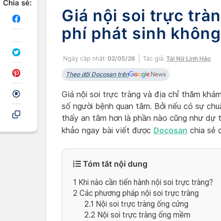
Chia sẻ:
Giá nội soi trực trà
phí phát sinh khôn
Ngày cập nhật:
02/05/26
Tác giả:
Tài Nữ Linh Hảo
Theo dõi Docosan trên
Giá nội soi trực tràng và địa chỉ thăm khá
số người bệnh quan tâm. Bởi nếu có sự chuẩ
thấy an tâm hơn là phần nào cũng như dự 
Docosan
khảo ngay bài viết được
chia sẻ d
Tóm tắt nội dung
1
Khi nào cần tiến hành nội soi trực tràng?
2
Các phương pháp nội soi trực tràng
2.1
Nội soi trực tràng ống cứng
2.2
Nội soi trực tràng ống mềm