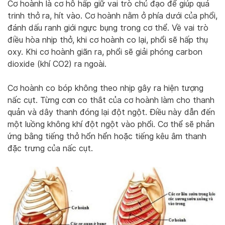
Cơ hoành là cơ hô hấp giữ vai trò chủ đạo để giúp quá
trinh thở ra, hít vào. Cơ hoành nằm ở phía dưới của phổi,
đánh dấu ranh giới ngực bụng trong cơ thể. Về vai trò
điều hòa nhịp thở, khi cơ hoành co lại, phổi sẽ hấp thụ
oxy. Khi cơ hoành giãn ra, phổi sẽ giải phóng carbon
dioxide (khí CO2) ra ngoài.
Cơ hoành co bóp không theo nhịp gây ra hiện tượng
nấc cụt. Từng cơn co thắt của cơ hoành làm cho thanh
quản và dây thanh đóng lại đột ngột. Điều này dẫn đến
một luồng không khí đột ngột vào phổi. Cơ thể sẽ phản
ứng bằng tiếng thở hổn hển hoặc tiếng kêu âm thanh
đặc trưng của nấc cụt.