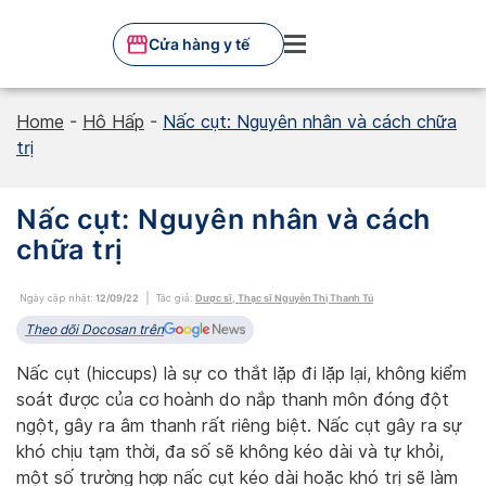
Skip
to
Cửa hàng y tế
content
Home
-
Hô Hấp
-
Nấc cụt: Nguyên nhân và cách chữa
trị
Nấc cụt: Nguyên nhân và cách
chữa trị
Ngày cập nhật:
12/09/22
Tác giả:
Dược sĩ, Thạc sĩ Nguyễn Thị Thanh Tú
Theo dõi Docosan trên
Nấc cụt (hiccups) là sự co thắt lặp đi lặp lại, không kiểm
soát được của cơ hoành do nắp thanh môn đóng đột
ngột, gây ra âm thanh rất riêng biệt. Nấc cụt gây ra sự
khó chịu tạm thời, đa số sẽ không kéo dài và tự khỏi,
một số trường hợp nấc cụt kéo dài hoặc khó trị sẽ làm