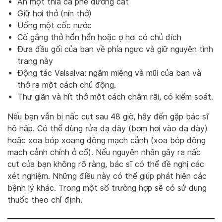
Ăn một thìa cà phê đường cát
Giữ hơi thở (nín thở)
Uống một cốc nước
Cố gắng thở hổn hển hoặc ợ hơi có chủ đích
Đưa đầu gối của bạn về phía ngực và giữ nguyên tình
trạng này
Động tác Valsalva: ngậm miệng và mũi của bạn và
thở ra một cách chủ động.
Thư giãn và hít thở một cách chậm rãi, có kiểm soát.
Nếu bạn vẫn bị nấc cụt sau 48 giờ, hãy đến gặp bác sĩ
hô hấp. Có thể dùng rửa dạ dày (bơm hơi vào dạ dày)
hoặc xoa bóp xoang động mạch cảnh (xoa bóp động
mạch cảnh chính ở cổ). Nếu nguyên nhân gây ra nấc
cụt của bạn không rõ ràng, bác sĩ có thể đề nghị các
xét nghiệm. Những điều này có thể giúp phát hiện các
bệnh lý khác. Trong một số trường hợp sẽ có sử dụng
thuốc theo chỉ định.