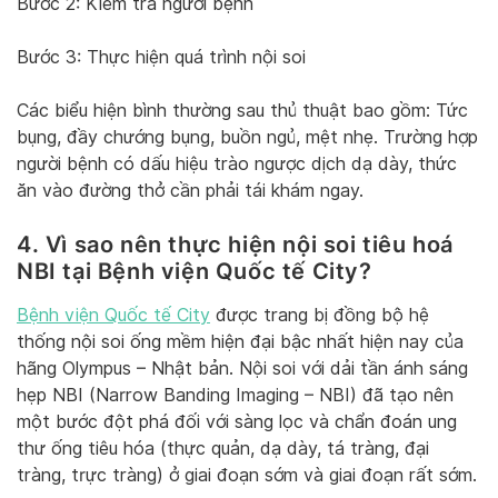
Bước 2: Kiểm tra người bệnh
Bước 3: Thực hiện quá trình nội soi
Các biểu hiện bình thường sau thủ thuật bao gồm: Tức
bụng, đầy chướng bụng, buồn ngủ, mệt nhẹ. Trường hợp
người bệnh có dấu hiệu trào ngược dịch dạ dày, thức
ăn vào đường thở cần phải tái khám ngay.
4.
Vì sao nên thực hiện nội soi tiêu hoá
NBI tại Bệnh viện Quốc tế City?
Bệnh viện Quốc tế City
được trang bị đồng bộ hệ
thống nội soi ống mềm hiện đại bậc nhất hiện nay của
hãng Olympus – Nhật bản. Nội soi với dải tần ánh sáng
hẹp NBI (Narrow Banding Imaging – NBI) đã tạo nên
một bước đột phá đối với sàng lọc và chẩn đoán ung
thư ống tiêu hóa (thực quản, dạ dày, tá tràng, đại
tràng, trực tràng) ở giai đoạn sớm và giai đoạn rất sớm.