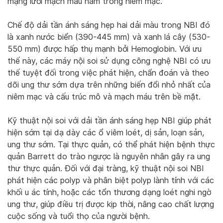
mạng lưới mạch máu nằm trong niêm mạc.
Chế độ dải tần ánh sáng hẹp hai dải màu trong NBI đó
là xanh nước biển (390-445 mm) và xanh lá cây (530-
550 mm) được hấp thụ mạnh bởi Hemoglobin. Với ưu
thế này, các máy nội soi sử dụng công nghệ NBI có ưu
thế tuyệt đối trong việc phát hiện, chẩn đoán và theo
dõi ung thư sớm dựa trên những biến đổi nhỏ nhất của
niêm mạc và cấu trúc mô và mạch máu trên bề mặt.
Kỹ thuật nội soi với dải tần ánh sáng hẹp NBI giúp phát
hiện sớm tại dạ dày các ổ viêm loét, dị sản, loạn sản,
ung thư sớm. Tại thực quản, có thể phát hiện bệnh thực
quản Barrett do trào ngược là nguyên nhân gây ra ung
thư thực quản. Đối với đại tràng, kỹ thuật nội soi NBI
phát hiện các polyp và phân biệt polyp lành tính với các
khối u ác tính, hoặc các tổn thương dạng loét nghi ngờ
ung thư, giúp điều trị được kịp thời, nâng cao chất lượng
cuộc sống và tuổi thọ của người bệnh.