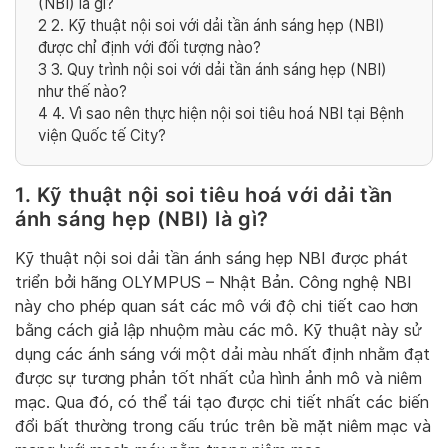
(NBI) là gì?
2
2. Kỹ thuật nội soi với dải tần ánh sáng hẹp (NBI)
được chỉ định với đối tượng nào?
3
3. Quy trình nội soi với dải tần ánh sáng hẹp (NBI)
như thế nào?
4
4. Vì sao nên thực hiện nội soi tiêu hoá NBI tại Bệnh
viện Quốc tế City?
1. Kỹ thuật nội soi tiêu hoá với dải tần
ánh sáng hẹp (NBI) là gì?
Kỹ thuật nội soi dải tần ánh sáng hẹp NBI được phát
triển bởi hãng OLYMPUS – Nhật Bản. Công nghệ NBI
này cho phép quan sát các mô với độ chi tiết cao hơn
bằng cách giả lập nhuộm màu các mô. Kỹ thuật này sử
dụng các ánh sáng với một dải màu nhất định nhằm đạt
được sự tương phản tốt nhất của hình ảnh mô và niêm
mạc. Qua đó, có thể tái tạo được chi tiết nhất các biến
đổi bất thường trong cấu trúc trên bề mặt niêm mạc và