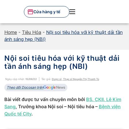
Skip
to
Cửa hàng y tế
content
Home
-
Tiêu Hóa
-
Nội soi tiêu hóa với kỹ thuật dải tần
ánh sáng hẹp (NBI)
Nội soi tiêu hóa với kỹ thuật dải
tần ánh sáng hẹp (NBI)
Ngày cập nhật:
15/09/22
Tác giả:
Dược sĩ, Thạc sĩ Nguyễn Thị Thanh Tú
Theo dõi Docosan trên
Bài viết được tư vấn chuyên môn bởi
BS. CKII. Lê Kim
Sang
, Trưởng khoa Nội soi – Nội tiêu hóa –
Bệnh viện
Quốc tế City
.