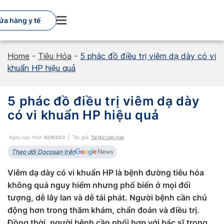
Skip
to
ửa hàng y tế
content
Home
-
Tiêu Hóa
-
5 phác đồ điều trị viêm dạ dày có vi
khuẩn HP hiệu quả
5 phác đồ điều trị viêm dạ dày
có vi khuẩn HP hiệu quả
Ngày cập nhật:
02/03/23
Tác giả:
Tài Nữ Linh Hảo
Theo dõi Docosan trên
Viêm dạ dày có vi khuẩn HP là bệnh đường tiêu hóa
không quá nguy hiểm nhưng phổ biến ở mọi đối
tượng, dễ lây lan và dễ tái phát. Người bệnh cần chủ
động hơn trong thăm khám, chẩn đoán và điều trị.
Đồng thời, người bệnh cần phối hợp với bác sĩ trong