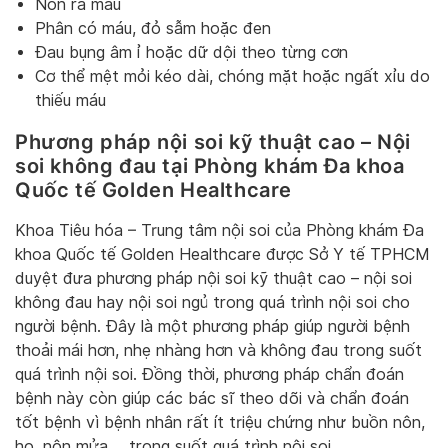
Nôn ra máu
Phân có máu, đỏ sẫm hoặc đen
Đau bụng âm ỉ hoặc dữ dội theo từng cơn
Cơ thể mệt mỏi kéo dài, chóng mặt hoặc ngất xỉu do
thiếu máu
Phương pháp nội soi kỹ thuật cao – Nội
soi không đau tại Phòng khám Đa khoa
Quốc tế Golden Healthcare
Khoa Tiêu hóa – Trung tâm nội soi của Phòng khám Đa
khoa Quốc tế Golden Healthcare được Sở Y tế TPHCM
duyệt đưa phương pháp nội soi kỹ thuật cao – nội soi
không đau hay nội soi ngủ trong quá trình nội soi cho
người bệnh. Đây là một phương pháp giúp người bệnh
thoải mái hơn, nhẹ nhàng hơn và không đau trong suốt
quá trình nội soi. Đồng thời, phương pháp chẩn đoán
bệnh này còn giúp các bác sĩ theo dõi và chẩn đoán
tốt bệnh vì bệnh nhân rất ít triệu chứng như buồn nôn,
ho, nôn mửa,… trong suốt quá trình nội soi.