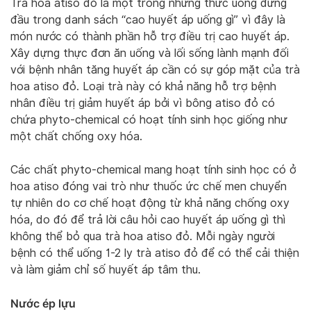
Trà hoa atiso đỏ là một trong những thức uống đứng
đầu trong danh sách “cao huyết áp uống gì” vì đây là
món nước có thành phần hỗ trợ điều trị cao huyết áp.
Xây dựng thực đơn ăn uống và lối sống lành mạnh đối
với bệnh nhân tăng huyết áp cần có sự góp mặt của trà
hoa atiso đỏ. Loại trà này có khả năng hỗ trợ bệnh
nhân điều trị giảm huyết áp bởi vì bông atiso đỏ có
chứa phyto-chemical có hoạt tính sinh học giống như
một chất chống oxy hóa.
Các chất phyto-chemical mang hoạt tính sinh học có ở
hoa atiso đóng vai trò như thuốc ức chế men chuyển
tự nhiên do cơ chế hoạt động từ khả năng chống oxy
hóa, do đó để trả lời câu hỏi cao huyết áp uống gì thì
không thể bỏ qua trà hoa atiso đỏ. Mỗi ngày người
bệnh có thể uống 1-2 ly trà atiso đỏ để có thể cải thiện
và làm giảm chỉ số huyết áp tâm thu.
Nước ép lựu