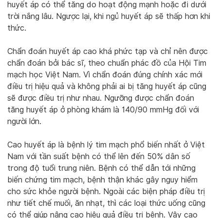
huyết áp có thể tăng do hoạt động mạnh hoặc đi dưới
trời nắng lâu. Ngược lại, khi ngủ huyết áp sẽ thấp hơn khi
thức.
Chẩn đoán huyết áp cao khá phức tạp và chỉ nên được
chẩn đoán bởi bác sĩ, theo chuẩn phác đồ của Hội Tim
mạch học Việt Nam. Vì chẩn đoán đúng chính xác mới
điều trị hiệu quả và không phải ai bị tăng huyết áp cũng
sẽ được điều trị như nhau. Ngưỡng được chẩn đoán
tăng huyết áp ở phòng khám là 140/90 mmHg đối với
người lớn.
Cao huyết áp là bệnh lý tim mạch phổ biến nhất ở Việt
Nam với tần suất bệnh có thể lên đến 50% dân số
trong độ tuổi trung niên. Bệnh có thể dẫn tới những
biến chứng tim mạch, bệnh thận khác gây nguy hiểm
cho sức khỏe người bệnh. Ngoài các biện pháp điều trị
như tiết chế muối, ăn nhạt, thì các loại thức uống cũng
có thể giúp nâng cao hiệu quả điều trị bệnh. Vậy cao