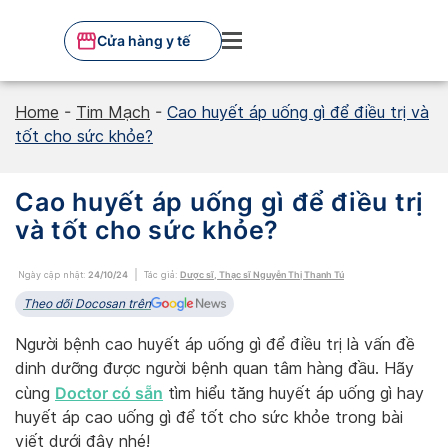
Skip
to
Cửa hàng y tế
content
Home
-
Tim Mạch
-
Cao huyết áp uống gì để điều trị và
tốt cho sức khỏe?
Cao huyết áp uống gì để điều trị
và tốt cho sức khỏe?
Ngày cập nhật:
24/10/24
Tác giả:
Dược sĩ, Thạc sĩ Nguyễn Thị Thanh Tú
Theo dõi Docosan trên
Người bệnh cao huyết áp uống gì để điều trị là vấn đề
dinh dưỡng được người bệnh quan tâm hàng đầu. Hãy
Doctor có sẵn
cùng
tìm hiểu tăng huyết áp uống gì hay
huyết áp cao uống gì để tốt cho sức khỏe trong bài
viết dưới đây nhé!