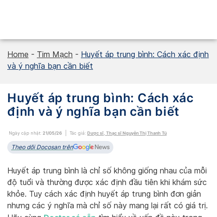
Skip
to
content
Home
-
Tim Mạch
-
Huyết áp trung bình: Cách xác định
và ý nghĩa bạn cần biết
Huyết áp trung bình: Cách xác
định và ý nghĩa bạn cần biết
Ngày cập nhật:
21/05/26
Tác giả:
Dược sĩ, Thạc sĩ Nguyễn Thị Thanh Tú
Theo dõi Docosan trên
Huyết áp trung bình là chỉ số không giống nhau của mỗi
độ tuổi và thường được xác định đầu tiên khi khám sức
khỏe. Tuy cách xác định huyết áp trung bình đơn giản
nhưng các ý nghĩa mà chỉ số này mang lại rất có giá trị.