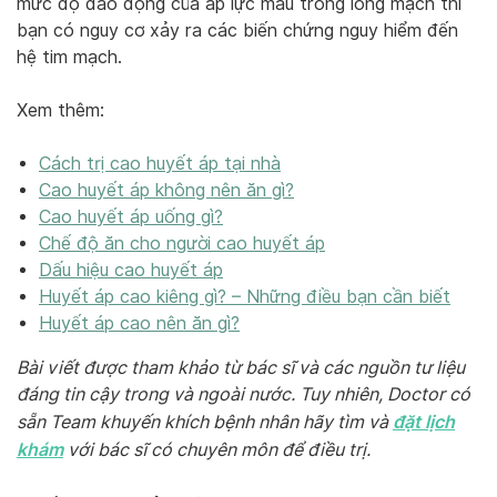
mức độ dao động của áp lực máu trong lòng mạch thì
bạn có nguy cơ xảy ra các biến chứng nguy hiểm đến
hệ tim mạch.
Xem thêm:
Cách trị cao huyết áp tại nhà
Cao huyết áp không nên ăn gì?
Cao huyết áp uống gì?
Chế độ ăn cho người cao huyết áp
Dấu hiệu cao huyết áp
Huyết áp cao kiêng gì? – Những điều bạn cần biết
Huyết áp cao nên ăn gì?
Bài viết được tham khảo từ bác sĩ và các nguồn tư liệu
đáng tin cậy trong và ngoài nước. Tuy nhiên, Doctor có
đặt lịch
sẵn Team khuyến khích bệnh nhân hãy tìm và
khám
với bác sĩ có chuyên môn để điều trị.