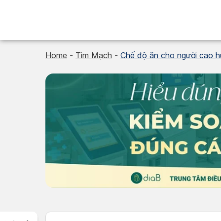
Skip
to
content
Home
-
Tim Mạch
-
Chế độ ăn cho người cao h