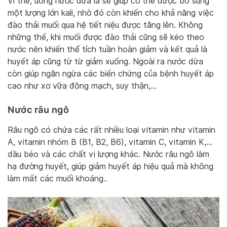
Vì thế, uống nước dừa là sẽ giúp cơ thể được bổ sung
một lượng lớn kali, nhờ đó còn khiến cho khả năng việc
đào thải muối qua hệ tiết niệu được tăng lên. Không
những thế, khi muối được đào thải cũng sẽ kéo theo
nước nên khiến thể tích tuần hoàn giảm và kết quả là
huyết áp cũng từ từ giảm xuống. Ngoài ra nước dừa
còn giúp ngăn ngừa các biến chứng của bệnh huyết áp
cao như xơ vữa động mạch, suy thận,…
Nước râu ngô
Râu ngô có chứa các rất nhiều loại vitamin như vitamin
A, vitamin nhóm B (B1, B2, B6), vitamin C, vitamin K,…
dầu béo và các chất vi lượng khác. Nước râu ngô làm
hạ đường huyết, giúp giảm huyết áp hiệu quả mà không
làm mất các muối khoáng..