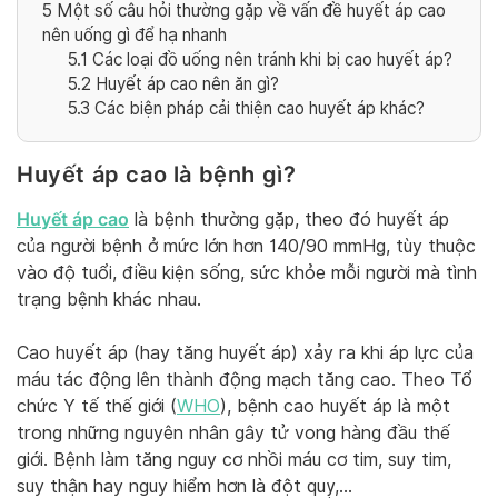
5
Một số câu hỏi thường gặp về vấn đề huyết áp cao
nên uống gì để hạ nhanh
5.1
Các loại đồ uống nên tránh khi bị cao huyết áp?
5.2
Huyết áp cao nên ăn gì?
5.3
Các biện pháp cải thiện cao huyết áp khác?
Huyết áp cao
là bệnh gì
?
Huyết áp cao
là bệnh thường gặp, theo đó huyết áp
của người bệnh ở mức lớn hơn 140/90 mmHg, tùy thuộc
vào độ tuổi, điều kiện sống, sức khỏe mỗi người mà tình
trạng bệnh khác nhau.
Cao huyết áp (hay tăng huyết áp) xảy ra khi áp lực của
máu tác động lên thành động mạch tăng cao. Theo Tổ
chức Y tế thế giới (
WHO
), bệnh cao huyết áp là một
trong những nguyên nhân gây tử vong hàng đầu thế
giới. Bệnh làm tăng nguy cơ nhồi máu cơ tim, suy tim,
suy thận hay nguy hiểm hơn là đột quỵ,…