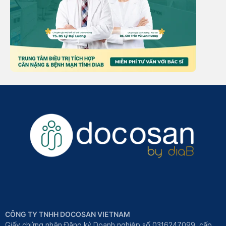
CÔNG TY TNHH DOCOSAN VIETNAM
Giấy chứng nhận Đăng ký Doanh nghiệp số 0316247099, cấp