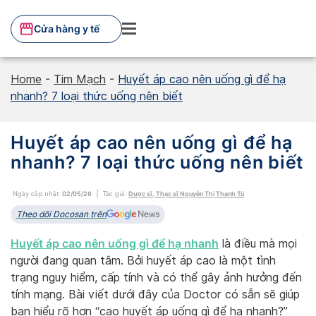
Skip
to
Cửa hàng y tế
content
Home
-
Tim Mạch
-
Huyết áp cao nên uống gì để hạ
nhanh? 7 loại thức uống nên biết
Huyết áp cao nên uống gì để hạ
nhanh? 7 loại thức uống nên biết
Ngày cập nhật:
02/05/26
Tác giả:
Dược sĩ, Thạc sĩ Nguyễn Thị Thanh Tú
Theo dõi Docosan trên
Huyết áp cao nên uống gì để hạ nhanh
là điều mà mọi
người đang quan tâm. Bởi huyết áp cao là một tình
trạng nguy hiểm, cấp tính và có thể gây ảnh hưởng đến
tính mạng. Bài viết dưới đây của Doctor có sẵn sẽ giúp
bạn hiểu rõ hơn “cao huyết áp uống gì để hạ nhanh?”