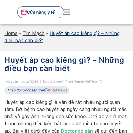
Skip
to
Cửa hàng y tế
content
Home
-
Tim Mạch
-
Huyết áp cao kiêng gì? – Những
điều bạn cần biết
Huyết áp cao kiêng gì? – Những
điều bạn cần biết
Ngày cập nhật:
23/10/24
Tác giả:
Dược sĩ, Thạc sĩ Nguyễn Thị Thanh Tú
Theo dõi Docosan trên
Huyết áp cao kiêng gì là vấn đề rất nhiều người quan
tâm. Bởi bệnh cao huyết áp ngày càng nhiều người mắc
phải và gây ảnh hưởng đến sức khỏe. Chế độ ăn là một
trong những điều kiện bắt buộc để điều trị cao huyết
Doctor có sẵn
áp. Bài viết dưới đây của
sẽ gửi đến bạn