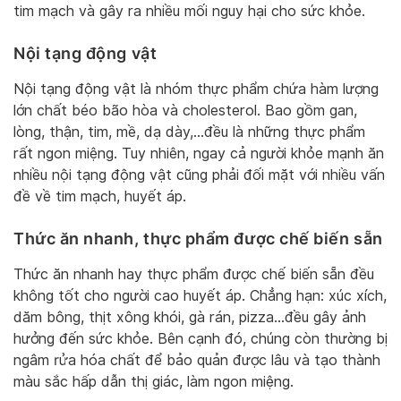
tim mạch và gây ra nhiều mối nguy hại cho sức khỏe.
Nội tạng động vật
Nội tạng động vật là nhóm thực phẩm chứa hàm lượng
lớn chất béo bão hòa và cholesterol. Bao gồm gan,
lòng, thận, tim, mề, dạ dày,…đều là những thực phẩm
rất ngon miệng. Tuy nhiên, ngay cả người khỏe mạnh ăn
nhiều nội tạng động vật cũng phải đối mặt với nhiều vấn
đề về tim mạch, huyết áp.
Thức ăn nhanh, thực phẩm được chế biến sẵn
Thức ăn nhanh hay thực phẩm được chế biến sẵn đều
không tốt cho người cao huyết áp. Chẳng hạn: xúc xích,
dăm bông, thịt xông khói, gà rán, pizza…đều gây ảnh
hưởng đến sức khỏe. Bên cạnh đó, chúng còn thường bị
ngâm rửa hóa chất để bảo quản được lâu và tạo thành
màu sắc hấp dẫn thị giác, làm ngon miệng.