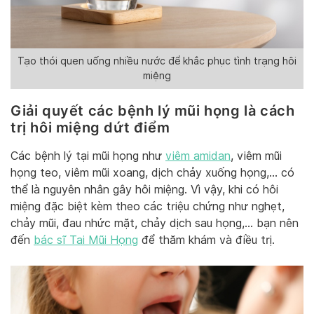
Tạo thói quen uống nhiều nước để khắc phục tình trạng hôi
miệng
Giải quyết các bệnh lý mũi họng là cách
trị hôi miệng dứt điểm
Các bệnh lý tại mũi họng như
viêm amidan
, viêm mũi
họng teo, viêm mũi xoang, dịch chảy xuống họng,… có
thể là nguyên nhân gây hôi miệng. Vì vậy, khi có hôi
miệng đặc biệt kèm theo các triệu chứng như nghẹt,
chảy mũi, đau nhức mặt, chảy dịch sau họng,… bạn nên
đến
bác sĩ Tai Mũi Họng
để thăm khám và điều trị.