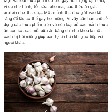
Một vài loại thực phẩm có thể gây hôi miệng tạm thời,
ví dụ như hành, tỏi, sữa, phô mai, các thức ăn giàu
protein như thịt cá,… Một mảnh thịt nhỏ giắt vào kẽ
răng để lâu có thể gây hôi miệng. Vì vậy cần hạn chế sử
dụng các thực phẩm trên và nên loại bỏ các mảnh thức
ăn còn sót sau mỗi bữa ăn bằng chỉ nha khoa là một
cách trị hôi miệng giúp bạn tự tin hơn khi giao tiếp với
người khác.