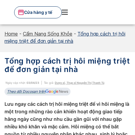
Skip
to
Cửa hàng y tế
content
Home
-
Cẩm Nang Sống Khỏe
-
Tổng hợp cách trị hôi
miệng triệt để đơn giản tại nhà
Tổng hợp cách trị hôi miệng triệt
để đơn giản tại nhà
Ngày cập nhật:
03/04/23
Tác giả:
Dược sĩ, Thạc sĩ Nguyễn Thị Thanh Tú
Theo dõi Docosan trên
Lưu ngay các cách trị hôi miệng triệt để vì hôi miệng là
một trong những rào cản khiến hoạt động giao tiếp
hằng ngày cũng như nhu cầu gần gũi với nhau gặp
nhiều khó khăn và mặc cảm. Hôi miệng có thể bắt
nguồn từ nhiều nguyên nhân khác nhau, sinh lý hoặc