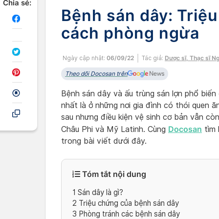
Chia sẻ:
Bệnh sán dây: Triệu 
cách phòng ngừa
Ngày cập nhật:
06/09/22
Tác giả:
Dược sĩ, Thạc sĩ N
Theo dõi Docosan trên
Bệnh sán dây và ấu trùng sán lợn phổ biến
nhất là ở những nơi gia đình có thói quen ă
sau nhưng điều kiện vệ sinh cơ bản vẫn c
Docosan
Châu Phi và Mỹ Latinh. Cùng
tìm 
trong bài viết dưới đây.
Tóm tắt nội dung
1
Sán dây là gì?
2
Triệu chứng của bệnh sán dây
3
Phòng tránh các bệnh sán dây