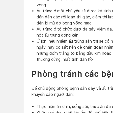
vong.
Ấu trùng ở mắt chủ yếu sẽ được ký sinh 
dẫn đến các rối loạn thị giác, giảm thị 
đến bị mù do bong võng mạc.
Ấu trùng ở tổ chức dưới da gây viêm da, 
nốt ấu trùng đóng kén.
Ở lợn, nếu nhiễm ấu trùng sán thì sẽ có 
ngáy, hay cọ sát nên dễ chẩn đoán nhầm
những đốm trắng to bằng đầu kim hoặc th
thường cứng, mất tính đàn hồi.
Phòng tránh các bệ
Để chủ động phòng bệnh sán dây và ấu trù
khuyến cáo người dân:
Thực hiện ăn chín, uống sôi, thức ăn đã 
Không sử dụng thịt lợn ốm để chế biến t