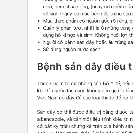
chín, nem chua sống, (nguy cơ nhiễm sá
vệ sinh (nguy cơ mắc bệnh ấu trùng sán l
Mua thực phẩm có nguồn gốc rõ ràng, gi
Quản lý phân tươi, nhất là ở những vùng
dụng hố xí hợp vệ sinh. Không nuôi lợn t
Người có bệnh sán dây hoặc ấu trùng sán
Sử dụng nguồn nước sạch.
Bệnh sán dây điều 
Theo Cục Y tế dự phòng của Bộ Y tế, nếu 
lợn thì người dân cũng không nên quá lo lắn
Việt Nam có đầy đủ các loại thuốc để có th
Sán dây có thể được điều trị bằng thuốc tẩ
albendazole, và cần một liệu trình điều trị
có bất kỳ triệu chứng kể trên của bệnh sán