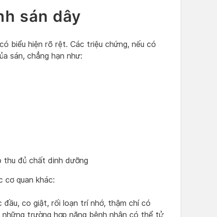
nh sán dây
ó biểu hiện rõ rệt. Các triệu chứng, nếu có
 của sán, chẳng hạn như:
p thu đủ chất dinh dưỡng
c cơ quan khác:
đầu, co giật, rối loạn trí nhớ, thậm chí có
, những trường hợp nặng bệnh nhân có thể tử