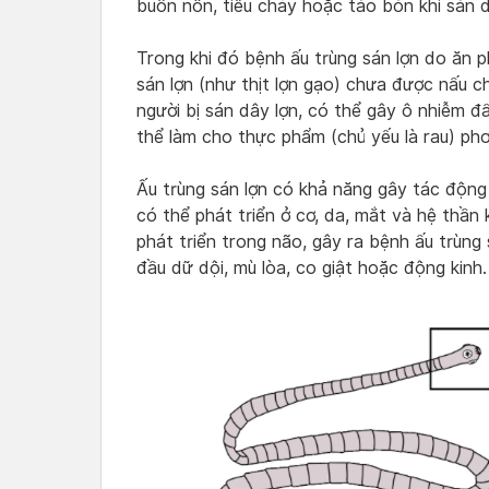
buồn nôn, tiêu chảy hoặc táo bón khi sán d
Trong khi đó bệnh ấu trùng sán lợn do ăn 
sán lợn (như thịt lợn gạo) chưa được nấu c
người bị sán dây lợn, có thể gây ô nhiễm 
thể làm cho thực phẩm (chủ yếu là rau) phơ
Ấu trùng sán lợn có khả năng gây tác độn
có thể phát triển ở cơ, da, mắt và hệ thần 
phát triển trong não, gây ra bệnh ấu trùng 
đầu dữ dội, mù lòa, co giật hoặc động kinh.