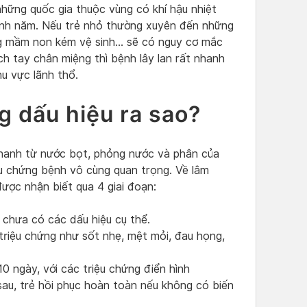
những quốc gia thuộc vùng có khí hậu nhiệt
uanh năm. Nếu trẻ nhỏ thường xuyên đến những
ờng mầm non kém vệ sinh… sẽ có nguy cơ mắc
h tay chân miệng thì bệnh lây lan rất nhanh
hu vực lãnh thổ.
g dấu hiệu ra sao?
nhanh từ nước bọt, phỏng nước và phân của
ệu chứng bệnh vô cùng quan trọng. Về lâm
ược nhận biết qua 4 giai đoạn:
 chưa có các dấu hiệu cụ thể.
 triệu chứng như sốt nhẹ, mệt mỏi, đau họng,
10 ngày, với các triệu chứng điển hình
sau, trẻ hồi phục hoàn toàn nếu không có biến