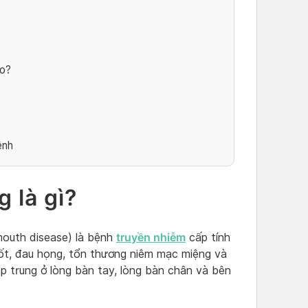
ào?
ệnh
 là gì?
truyền nhiễm
outh disease) là bệnh
cấp tính
 sốt, đau họng, tổn thương niêm mạc miệng và
p trung ở lòng bàn tay, lòng bàn chân và bên