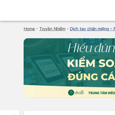
Skip
to
content
Home
-
Truyền Nhiễm
-
Dịch tay chân miệng – 