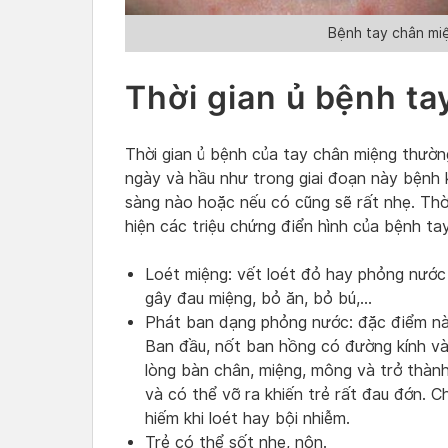
Bệnh tay chân miệ
Thời gian ủ bệnh t
Thời gian ủ bệnh của tay chân miệng thường
ngày và hầu như trong giai đoạn này bệnh 
sàng nào hoặc nếu có cũng sẽ rất nhẹ. Thời
hiện các triệu chứng điển hình của bệnh t
Loét miệng: vết loét đỏ hay phỏng nước 
gây đau miệng, bỏ ăn, bỏ bú,…
Phát ban dạng phỏng nước: đặc điểm này 
Ban đầu, nốt ban hồng có đường kính vài 
lòng bàn chân, miệng, mông và trở thà
và có thể vỡ ra khiến trẻ rất đau đớn. C
hiếm khi loét hay bội nhiễm.
Trẻ có thể sốt nhẹ, nôn.