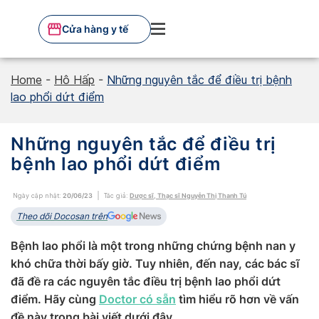
Skip
to
Cửa hàng y tế
content
Home
-
Hô Hấp
-
Những nguyên tắc để điều trị bệnh
lao phổi dứt điểm
Những nguyên tắc để điều trị
bệnh lao phổi dứt điểm
Ngày cập nhật:
20/06/23
Tác giả:
Dược sĩ, Thạc sĩ Nguyễn Thị Thanh Tú
Theo dõi Docosan trên
Bệnh lao phổi là một trong những chứng bệnh nan y
khó chữa thời bấy giờ. Tuy nhiên, đến nay, các bác sĩ
đã đề ra các nguyên tắc điều trị bệnh lao phổi dứt
điểm. Hãy cùng
Doctor có sẵn
tìm hiểu rõ hơn về vấn
đề này trong bài viết dưới đây.