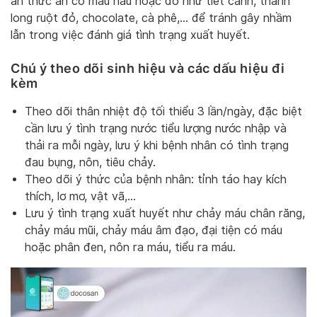
ăn thức ăn có màu nâu hoặc đỏ như tiết canh, thanh
long ruột đỏ, chocolate, cà phê,… để tránh gây nhầm
lẫn trong việc đánh giá tình trạng xuất huyết.
Chú ý theo dõi sinh hiệu và các dấu hiệu đi
kèm
Theo dõi thân nhiệt độ tối thiểu 3 lần/ngày, đặc biệt
cần lưu ý tình trạng nước tiểu lượng nước nhập và
thải ra mỗi ngày, lưu ý khi bệnh nhân có tình trạng
đau bụng, nôn, tiêu chảy.
Theo dõi ý thức của bệnh nhân: tỉnh táo hay kích
thích, lơ mơ, vật vã,…
Lưu ý tình trạng xuất huyết như chảy máu chân răng,
chảy máu mũi, chảy máu âm đạo, đại tiện có máu
hoặc phân đen, nôn ra máu, tiểu ra máu.