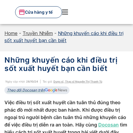
Skip
to
Cửa hàng y tế
content
Home
-
Truyền Nhiễm
-
Những khuyến cáo khi điều trị
sốt xuất huyết bạn cần biết
Những khuyến cáo khi điều trị
sốt xuất huyết bạn cần biết
Ngày cập nhật:
28/10/24
Tác giả:
Dược sĩ, Thạc sĩ Nguyễn Thị Thanh Tú
Theo dõi Docosan trên
Việc điều trị sốt xuất huyết cần tuân thủ đúng theo
phác đồ mới nhất được ban hành. Khi được điều trị
ngoại trú người bệnh cần tuân thủ những khuyến cáo
để việc điều trị diễn ra an toàn. Hãy cùng
Docosan
tìm
hiểu cách trị sốt xuất huyết trong bài viết dưới đây