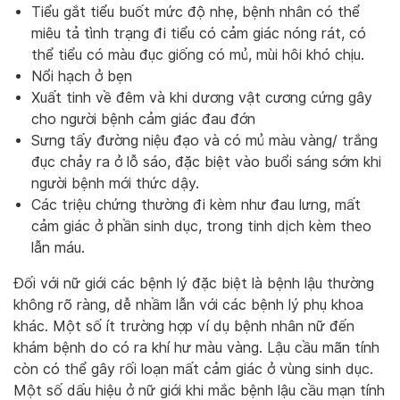
Tiểu gắt tiểu buốt mức độ nhẹ, bệnh nhân có thể
miêu tả tình trạng đi tiểu có cảm giác nóng rát, có
thể tiểu có màu đục giống có mủ, mùi hôi khó chịu.
Nổi hạch ở bẹn
Xuất tinh về đêm và khi dương vật cương cứng gây
cho người bệnh cảm giác đau đớn
Sưng tấy đường niệu đạo và có mủ màu vàng/ trắng
đục chảy ra ở lỗ sáo, đặc biệt vào buổi sáng sớm khi
người bệnh mới thức dậy.
Các triệu chứng thường đi kèm như đau lưng, mất
cảm giác ở phần sinh dục, trong tinh dịch kèm theo
lẫn máu.
Đối với nữ giới các bệnh lý đặc biệt là bệnh lậu thường
không rõ ràng, dễ nhầm lẫn với các bệnh lý phụ khoa
khác. Một số ít trường hợp ví dụ bệnh nhân nữ đến
khám bệnh do có ra khí hư màu vàng. Lậu cầu mãn tính
còn có thể gây rối loạn mất cảm giác ở vùng sinh dục.
Một số dấu hiệu ở nữ giới khi mắc bệnh lậu cầu mạn tính