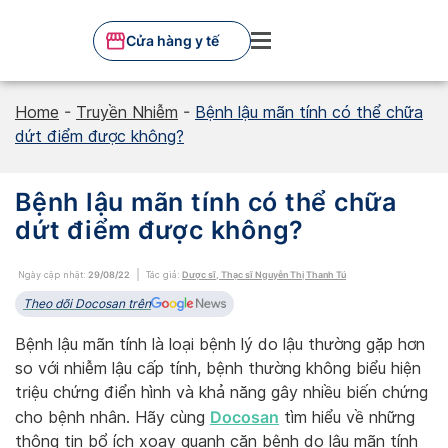
Skip
to
Cửa hàng y tế
content
Home
-
Truyền Nhiễm
-
Bệnh lậu mãn tính có thể chữa
dứt điểm được không?
Bệnh lậu mãn tính có thể chữa
dứt điểm được không?
Ngày cập nhật:
29/08/22
Tác giả:
Dược sĩ, Thạc sĩ Nguyễn Thị Thanh Tú
Theo dõi Docosan trên
Bệnh lậu mãn tính là loại bệnh lý do lậu thường gặp hơn
so với nhiễm lậu cấp tính, bệnh thường không biểu hiện
triệu chứng điển hình và khả năng gây nhiều biến chứng
Docosan
cho bệnh nhân. Hãy cùng
tìm hiểu về những
thông tin bổ ích xoay quanh căn bệnh do lậu mãn tính