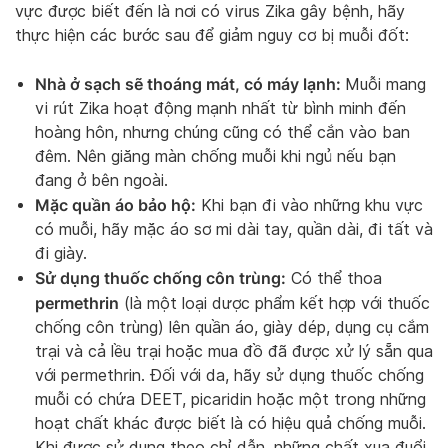
vực được biết đến là nơi có virus Zika gây bệnh, hãy
thực hiện các bước sau để giảm nguy cơ bị muỗi đốt:
Nhà ở sạch sẽ thoáng mát, có máy lạnh:
Muỗi mang
vi rút Zika hoạt động mạnh nhất từ ​​bình minh đến
hoàng hôn, nhưng chúng cũng có thể cắn vào ban
đêm. Nên giăng màn chống muỗi khi ngủ nếu bạn
đang ở bên ngoài.
Mặc quần áo bảo hộ:
Khi bạn đi vào những khu vực
có muỗi, hãy mặc áo sơ mi dài tay, quần dài, đi tất và
đi giày.
Sử dụng thuốc chống côn trùng:
Có thể thoa
permethrin
(là một loại dược phẩm kết hợp với thuốc
chống côn trùng) lên quần áo, giày dép, dụng cụ cắm
trại và cả lều trại hoặc mua đồ đã được xử lý sẵn qua
với permethrin. Đối với da, hãy sử dụng thuốc chống
muỗi có chứa DEET, picaridin hoặc một trong những
hoạt chất khác được biết là có hiệu quả chống muỗi.
Khi được sử dụng theo chỉ dẫn, những chất xua đuổi