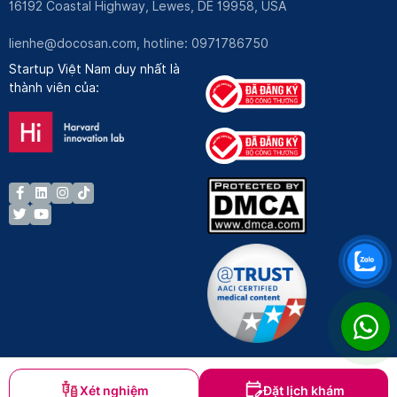
16192 Coastal Highway, Lewes, DE 19958, USA
lienhe@docosan.com
, hotline: 0971786750
Startup Việt Nam duy nhất là
thành viên của:
Xét nghiệm
Đặt lịch khám
Bản quyền © Docosan 2023