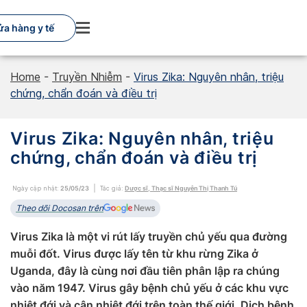
Skip
to
a hàng y tế
content
Home
-
Truyền Nhiễm
-
Virus Zika: Nguyên nhân, triệu
chứng, chẩn đoán và điều trị
Virus Zika: Nguyên nhân, triệu
chứng, chẩn đoán và điều trị
Ngày cập nhật:
25/05/23
Tác giả:
Dược sĩ, Thạc sĩ Nguyễn Thị Thanh Tú
Theo dõi Docosan trên
Virus Zika là một vi rút lấy truyền chủ yếu qua đường
muỗi đốt. Virus được lấy tên từ khu rừng Zika ở
Uganda, đây là cùng nơi đầu tiên phân lập ra chúng
vào năm 1947. Virus gây bệnh chủ yếu ở các khu vực
nhiệt đới và cận nhiệt đới trên toàn thế giới. Dịch bệnh