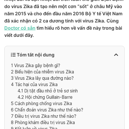
do virus Zika đã tạo nên một cơn “sốt” ở châu Mỹ vào
năm 2015 và cho đến đầu năm 2016 Bộ Y tế Việt Nam
đã xác nhận có 2 ca dương tính với virus Zika. Cùng
Doctor có sẵn
tìm hiểu rõ hơn về vấn đề này trong bài
viết dưới đây.
Tóm tắt nội dung
1
Virus Zika gây bệnh gì?
2
Biểu hiện của nhiễm virus Zika
3
Virus Zika lây qua đường nào?
4
Tác hại của virus Zika
4.1
Dị tật đầu nhỏ ở trẻ sơ sinh
4.2
Hội chứng Guillain-Barre
5
Cách phòng chống virus Zika
6
Chẩn đoán virus Zika như thế nào?
7
Điều trị virus Zika như thế nào?
8
Phòng khám điều trị virus Zika
9
Kết luận về virus Zika