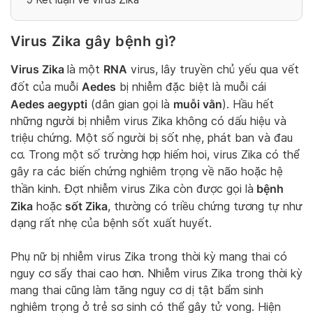
Virus Zika gây bệnh gì?
Virus Zika
RNA
là một
virus, lây truyền chủ yếu qua vết
Aedes
đốt của muỗi
bị nhiễm đặc biệt là muỗi cái
Aedes aegypti
muỗi vằn
(dân gian gọi là
). Hầu hết
những người bị nhiễm virus Zika không có dấu hiệu và
triệu chứng. Một số người bị sốt nhẹ, phát ban và đau
cơ. Trong một số trường hợp hiếm hoi, virus Zika có thể
gây ra các biến chứng nghiêm trọng về não hoặc hệ
bệnh
thần kinh. Đợt nhiễm virus Zika còn được gọi là
Zika
sốt Zika
hoặc
, thường có triều chứng tương tự như
dạng rất nhẹ của bệnh sốt xuất huyết.
Phụ nữ bị nhiễm virus Zika trong thời kỳ mang thai có
nguy cơ sẩy thai cao hơn. Nhiễm virus Zika trong thời kỳ
mang thai cũng làm tăng nguy cơ dị tật bẩm sinh
nghiêm trọng ở trẻ sơ sinh có thể gây tử vong. Hiện