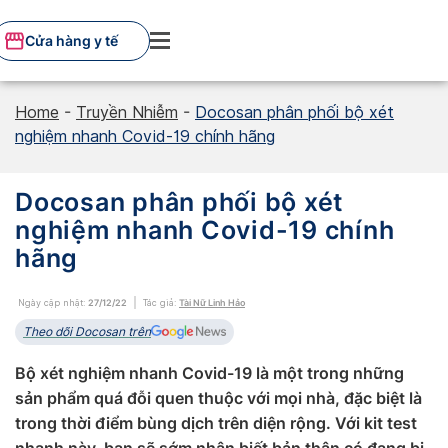
Skip
to
Cửa hàng y tế
content
Home
-
Truyền Nhiễm
-
Docosan phân phối bộ xét
nghiệm nhanh Covid-19 chính hãng
Docosan phân phối bộ xét
nghiệm nhanh Covid-19 chính
hãng
Ngày cập nhật:
27/12/22
Tác giả:
Tài Nữ Linh Hảo
Theo dõi Docosan trên
Bộ xét nghiệm nhanh Covid-19 là một trong những
sản phẩm quá đỗi quen thuộc với mọi nhà, đặc biệt là
trong thời điểm bùng dịch trên diện rộng. Với kit test