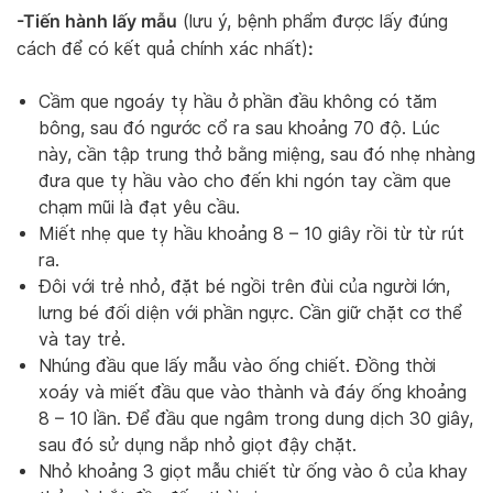
-Tiến hành lấy mẫu
(lưu ý, bệnh phẩm được lấy đúng
:
cách để có kết quả chính xác nhất)
Cầm que ngoáy tỵ hầu ở phần đầu không có tăm
bông, sau đó ngước cổ ra sau khoảng 70 độ. Lúc
này, cần tập trung thở bằng miệng, sau đó nhẹ nhàng
đưa que tỵ hầu vào cho đến khi ngón tay cầm que
chạm mũi là đạt yêu cầu.
Miết nhẹ que tỵ hầu khoảng 8 – 10 giây rồi từ từ rút
ra.
Đôi với trẻ nhỏ, đặt bé ngồi trên đùi của người lớn,
lưng bé đối diện với phần ngực. Cần giữ chặt cơ thể
và tay trẻ.
Nhúng đầu que lấy mẫu vào ống chiết. Đồng thời
xoáy và miết đầu que vào thành và đáy ống khoảng
8 – 10 lần. Để đầu que ngâm trong dung dịch 30 giây,
sau đó sử dụng nắp nhỏ giọt đậy chặt.
Nhỏ khoảng 3 giọt mẫu chiết từ ống vào ô của khay