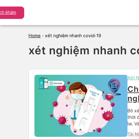
Skip
to
ịch khám
content
Home
-
xét nghiệm nhanh covid-19
xét nghiệm nhanh c
Xét 
Ch
ng
Bộ xé
thời 
lai. 
mức đ
Tài N
Docos