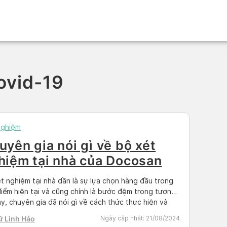
ovid-19
Nghiệm
uyên gia nói gì về bộ xét
hiệm tại nhà của Docosan
t nghiệm tại nhà dần là sự lựa chọn hàng đầu trong
điểm hiện tại và cũng chính là bước đệm trong tương
Vậy, chuyên gia đã nói gì về cách thức thực hiện và
ộ chính xác của bộ kiểm tra sức khỏe này. Cùng
ữ Linh Hảo
Ngày cập nhật:
21/08/2024
an làm rõ trong bài […]