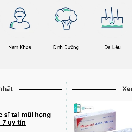
Nam Khoa
Dinh Dưỡng
Da Liễu
nhất
Xe
 sĩ tai mũi họng
 7 uy tín