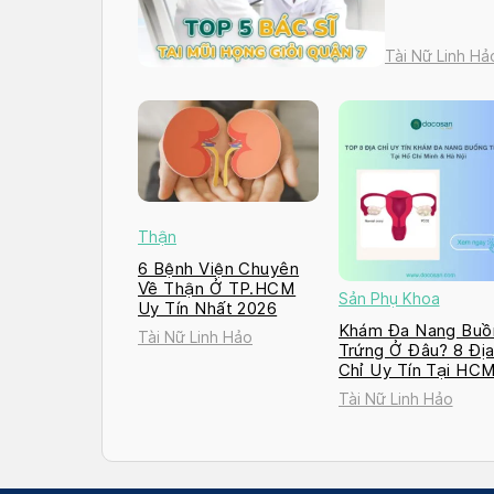
Tài Nữ Linh Hả
Thận
6 Bệnh Viện Chuyên
Về Thận Ở TP.HCM
Sản Phụ Khoa
Uy Tín Nhất 2026
Khám Đa Nang Buồ
Tài Nữ Linh Hảo
Trứng Ở Đâu? 8 Đị
Chỉ Uy Tín Tại HC
và Hà Nội 2026
Tài Nữ Linh Hảo