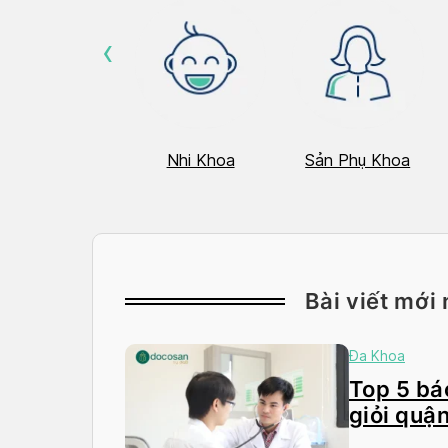
‹
Hô Hấp
Nhi Khoa
Sản Phụ Khoa
Bài viết mới 
Đa Khoa
Top 5 bác
giỏi quận