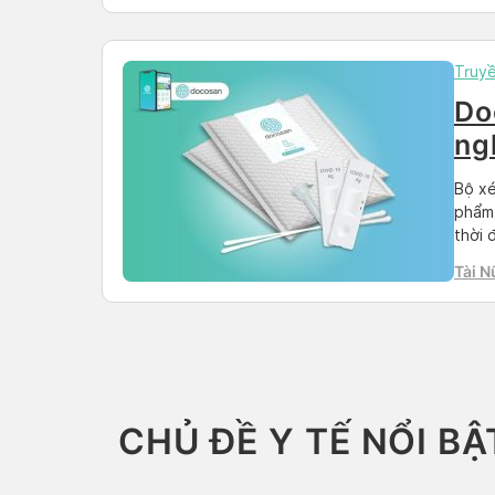
Truy
Do
ng
hã
Bộ xé
phẩm 
thời 
bạn s
Tài N
căn b
CHỦ ĐỀ Y TẾ NỔI BẬ