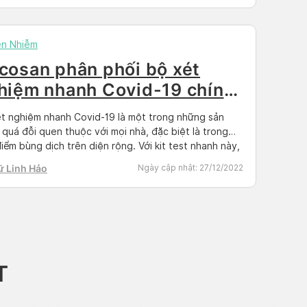
ền Nhiễm
cosan phân phối bộ xét
hiệm nhanh Covid-19 chính
ng
t nghiệm nhanh Covid-19 là một trong những sản
quá đỗi quen thuộc với mọi nhà, đặc biệt là trong
điểm bùng dịch trên diện rộng. Với kit test nhanh này,
ẽ sớm nhận biết bản thân có đang bị phơi nhiễm với
ữ Linh Hảo
Ngày cập nhật:
27/12/2022
ệnh này hay không, từ đó có […]
T