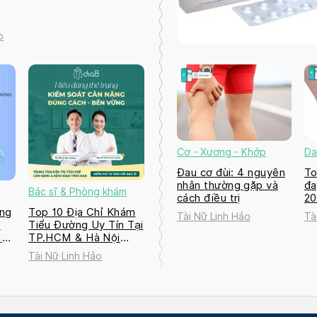
o
Cơ - Xương - Khớp
Da
Đau cơ đùi: 4 nguyên
To
nhân thường gặp và
đa
Bác sĩ & Phòng khám
cách điều trị
2
ng
Top 10 Địa Chỉ Khám
Tài Nữ Linh Hảo
Tà
a
Tiểu Đường Uy Tín Tại
M
TP.HCM & Hà Nội
2026
Tài Nữ Linh Hảo