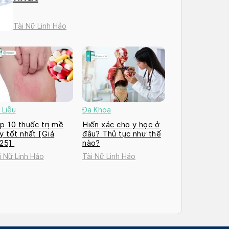
Tài Nữ Linh Hảo
 Liễu
Đa Khoa
p 10 thuốc trị mề
Hiến xác cho y học ở
y tốt nhất [Giá
đâu? Thủ tục như thế
025]
nào?
i Nữ Linh Hảo
Tài Nữ Linh Hảo