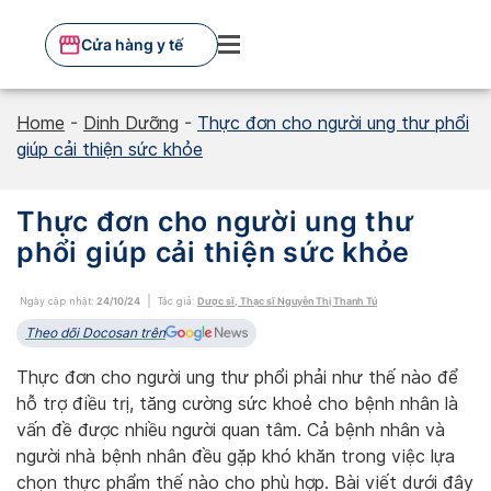
Skip
to
Cửa hàng y tế
content
Home
-
Dinh Dưỡng
-
Thực đơn cho người ung thư phổi
giúp cải thiện sức khỏe
Thực đơn cho người ung thư
phổi giúp cải thiện sức khỏe
Ngày cập nhật:
24/10/24
Tác giả:
Dược sĩ, Thạc sĩ Nguyễn Thị Thanh Tú
Theo dõi Docosan trên
Thực đơn cho người ung thư phổi phải như thế nào để
hỗ trợ điều trị, tăng cường sức khoẻ cho bệnh nhân là
vấn đề được nhiều người quan tâm. Cả bệnh nhân và
người nhà bệnh nhân đều gặp khó khăn trong việc lựa
chọn thực phẩm thế nào cho phù hợp. Bài viết dưới đây