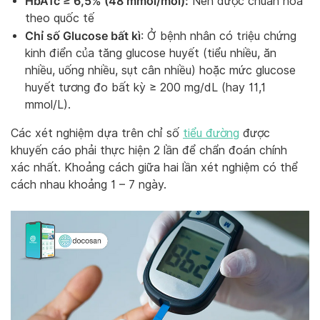
HbA1c ≥ 6,5% (48 mmol/mol):
Nên được chuẩn hóa
theo quốc tế
Chỉ số Glucose bất kì
: Ở bệnh nhân có triệu chứng
kinh điển của tăng glucose huyết (tiểu nhiều, ăn
nhiều, uống nhiều, sụt cân nhiều) hoặc mức glucose
huyết tương đo bất kỳ ≥ 200 mg/dL (hay 11,1
mmol/L).
Các xét nghiệm dựa trên chỉ số
tiểu đường
được
khuyến cáo phải thực hiện 2 lần để chẩn đoán chính
xác nhất. Khoảng cách giữa hai lần xét nghiệm có thể
cách nhau khoảng 1 – 7 ngày.