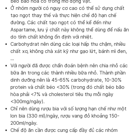
béo bão hòa có trong mỡ động vật.
Ở nhóm người có nguy cơ cao có thể sử dụng chất
tạo ngọt thay thế và thực hiện chế độ hạn chế
đường. Các chất tạo ngọt có thể kể đến như
Aspartame, lưu ý chất này không thể dùng để nấu ăn
do tính chất không ổn định với nhiệt.
Carbohydrat nên dùng các loại hấp thu chậm, nhiều
chất xơ, không chà xát kỹ như gạo lứt, bánh mì đen,
…
Với người đã được chẩn đoán bệnh nên chia nhỏ các
bữa ăn trong các thành nhiều bữa nhỏ. Thành phần
dinh dưỡng nên là 45-65% carbohydrate, 10-30%
protein và chất béo <30% (trong đó chất béo bão
hòa phải <7% và cholesterol tiêu thụ mỗi ngày
<300mg/ngày).
Chỉ nên dùng rượu bia với số lượng hạn chế như một
lon bia (330 ml)/ngày, rượu vang đỏ khoảng 150-
200ml/ngày.
Chế độ ăn cần được cung cấp đầy đủ các nhóm