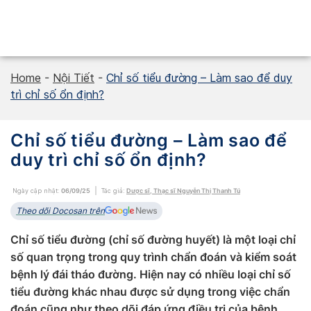
Skip
to
content
Home
-
Nội Tiết
-
Chỉ số tiểu đường – Làm sao để duy
trì chỉ số ổn định?
Chỉ số tiểu đường – Làm sao để
duy trì chỉ số ổn định?
Ngày cập nhật:
06/09/25
Tác giả:
Dược sĩ, Thạc sĩ Nguyễn Thị Thanh Tú
Theo dõi Docosan trên
Chỉ số tiểu đường (chỉ số đường huyết) là một loại chỉ
số quan trọng trong quy trình chẩn đoán và kiểm soát
bệnh lý đái tháo đường. Hiện nay có nhiều loại chỉ số
tiểu đường khác nhau được sử dụng trong việc chẩn
đoán cũng như theo dõi đáp ứng điều trị của bệnh