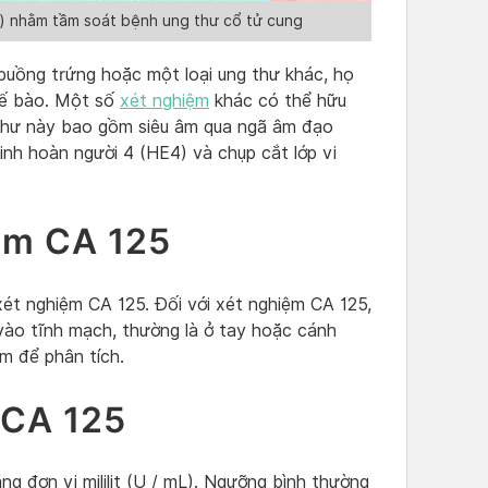
) nhằm tầm soát bệnh ung thư cổ tử cung
 buồng trứng hoặc một loại ung thư khác, họ
 tế bào. Một số
xét nghiệm
khác có thể hữu
thư này bao gồm siêu âm qua ngã âm đạo
inh hoàn người 4 (HE4) và chụp cắt lớp vi
ệm CA 125
xét nghiệm CA 125. Đối với xét nghiệm CA 125,
vào tĩnh mạch, thường là ở tay hoặc cánh
m để phân tích.
 CA 125
g đơn vị mililit (U / mL). Ngưỡng bình thường