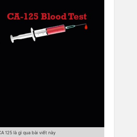
 125 là gì qua bài viết này