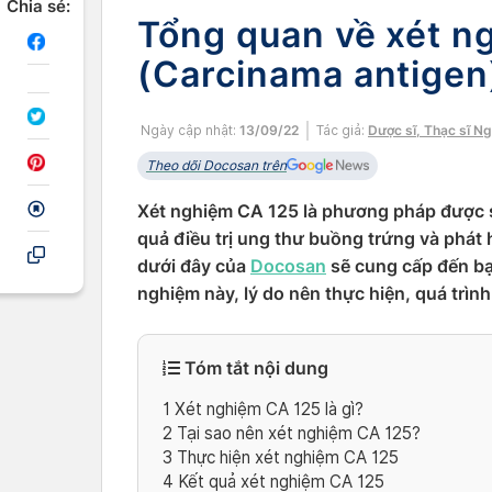
Chia sẻ:
Tổng quan về xét n
(Carcinama antigen
Ngày cập nhật:
13/09/22
Tác giả:
Dược sĩ, Thạc sĩ N
Theo dõi Docosan trên
Xét nghiệm CA 125 là phương pháp được s
quả điều trị ung thư buồng trứng và phát hi
dưới đây của
Docosan
sẽ cung cấp đến bạn
nghiệm này, lý do nên thực hiện, quá trìn
Tóm tắt nội dung
1
Xét nghiệm CA 125 là gì?
2
Tại sao nên xét nghiệm CA 125?
3
Thực hiện xét nghiệm CA 125
4
Kết quả xét nghiệm CA 125