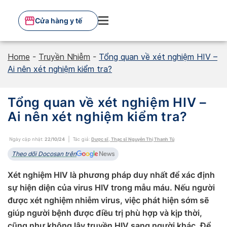
Skip
to
Cửa hàng y tế
content
Home
-
Truyền Nhiễm
-
Tổng quan về xét nghiệm HIV –
Ai nên xét nghiệm kiểm tra?
Tổng quan về xét nghiệm HIV –
Ai nên xét nghiệm kiểm tra?
Ngày cập nhật:
22/10/24
Tác giả:
Dược sĩ, Thạc sĩ Nguyễn Thị Thanh Tú
Theo dõi Docosan trên
Xét nghiệm HIV là phương pháp duy nhất để xác định
sự hiện diện của virus HIV trong mẫu máu. Nếu người
được xét nghiệm nhiễm virus, việc phát hiện sớm sẽ
giúp người bệnh được điều trị phù hợp và kịp thời,
cũng như không lây truyền HIV sang người khác. Để