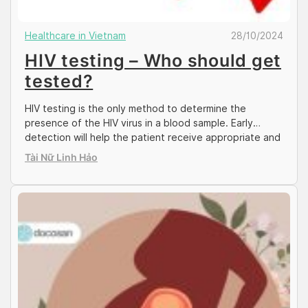
Healthcare in Vietnam
28/10/2024
HIV testing – Who should get
tested?
HIV testing is the only method to determine the
presence of the HIV virus in a blood sample. Early
detection will help the patient receive appropriate and
timely treatment, and prevent the transmission of HIV
Tài Nữ Linh Hảo
to others. To better understand the testing process
and available locations, please read the content below
provided by Docosan. HIV/Syphilis […]