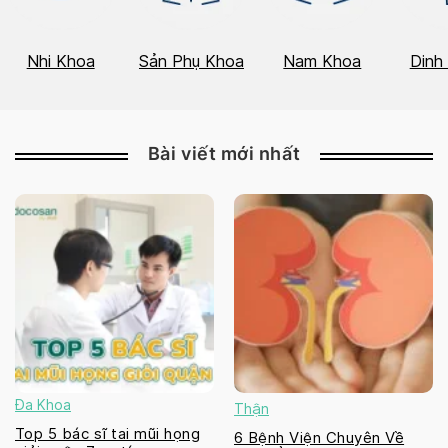
Nhi Khoa
Sản Phụ Khoa
Nam Khoa
Dinh
Bài viết mới nhất
Đa Khoa
Thận
Top 5 bác sĩ tai mũi họng
6 Bệnh Viện Chuyên Về