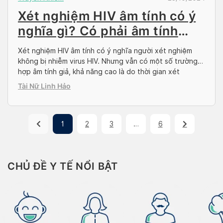
Xét nghiệm HIV âm tính có ý
nghĩa gì? Có phải âm tính
giả?
Xét nghiệm HIV âm tính có ý nghĩa người xét nghiệm
không bị nhiễm virus HIV. Nhưng vẫn có một số trường
hợp âm tính giả, khả năng cao là do thời gian xét
nghiệm chưa thích hợp hoặc quy trình thực hiện không
Tài Nữ Linh Hảo
đúng. Vậy cần làm gì khi gặp phải trường hợp HIV […]
1
2
3
…
6
CHỦ ĐỀ Y TẾ NỔI BẬT