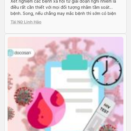
Xét nghiệm các bệnh xã hội từ giai đoạn nghi nhiễm là
điều rất cần thiết với mọi đối tượng nhằm tầm soát
bệnh. Song, nếu chẳng may mắc bệnh thì sớm có biện
pháp điều trị và hạn chế bệnh lây lan sang đối tượng
Tài Nữ Linh Hảo
khác. Vậy ở đâu khám bệnh xã hội và […]