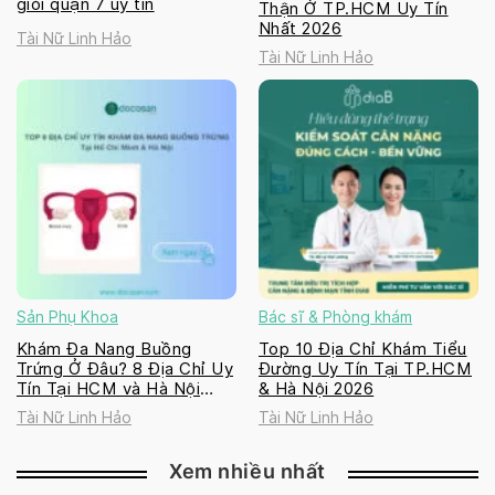
giỏi quận 7 uy tín
Thận Ở TP.HCM Uy Tín
Nhất 2026
Tài Nữ Linh Hảo
Tài Nữ Linh Hảo
Sản Phụ Khoa
Bác sĩ & Phòng khám
Khám Đa Nang Buồng
Top 10 Địa Chỉ Khám Tiểu
Trứng Ở Đâu? 8 Địa Chỉ Uy
Đường Uy Tín Tại TP.HCM
Tín Tại HCM và Hà Nội
& Hà Nội 2026
2026
Tài Nữ Linh Hảo
Tài Nữ Linh Hảo
Xem nhiều nhất