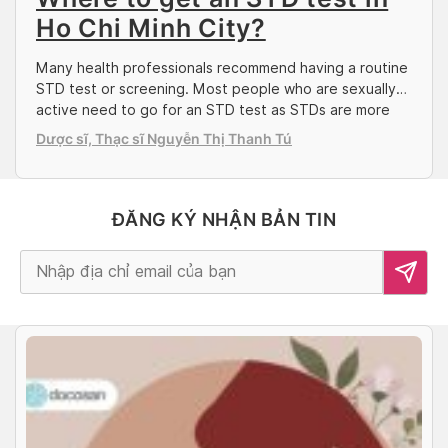
Ho Chi Minh City?
Many health professionals recommend having a routine
STD test or screening. Most people who are sexually
active need to go for an STD test as STDs are more
common than you may think. A sexually transmitted
Dược sĩ, Thạc sĩ Nguyễn Thị Thanh Tú
disease (STD) or infection (STI) affects both men and
women and is passed from one person to another
during sex […]
ĐĂNG KÝ NHẬN BẢN TIN
Alternative: