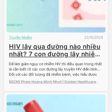
Truyền Nhiễm
22/10/2024
HIV lây qua đường nào nhiều
nhất? 7 con đường lây nhiễm
bạn nên biết
Để làm giảm nguy cơ nhiễm HIV thì điều quan trọng nhất
là cần biết rõ các con đường lây truyền HIV điển hình.
Đối với các đối tượng đã nhiễm bệnh, việc hiểu được
con đường lây nhiễm còn giúp hạn chế lây nhiễm cho
BSCKII Phạm Hoàng Minh Nhựt | Golden Healthcare
người khác. Vậy HIV lây qua đường nào? Cùng […]
International Clinic