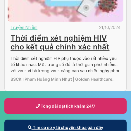
Truyền Nhiễm
21/10/2024
Thời điểm xét nghiệm HIV
cho kết quả chính xác nhất
Thời điểm xét nghiệm HIV phụ thuộc vào rất nhiều yếu
tố khác nhau. Một trong số đó là thời gian phơi nhiễm
với virus vì tải lượng virus càng cao sau nhiều ngày phơi
nhiễm càng cho ra kết quả chính xác. Tuy nhiên, xét
BSCKII Phạm Hoàng Minh Nhựt | Golden Healthcare
một cách tổng quan hơn theo khía cạnh khoa […]
International Clinic
Tổng đài đặt lịch khám 24/7
Tìm cơ sơ y tế chuyên khoa gần đây