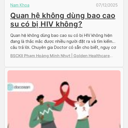
Nam Khoa
07/12/2025
Quan hệ không dùng bao cao
su có bị HIV không?
Quan hệ không dùng bao cao su có bị HIV không hiện
đang là thắc mắc được nhiều người đặt ra và tìm kiếm
câu trả lời. Chuyên gia Doctor có sẵn cho biết, nguy cơ
bị nhiễm HIV hay không phụ thuộc vào rất nhiều yếu tố
BSCKII Phạm Hoàng Minh Nhựt | Golden Healthcare
khác nhau, một trong số đó là […]
International Clinic