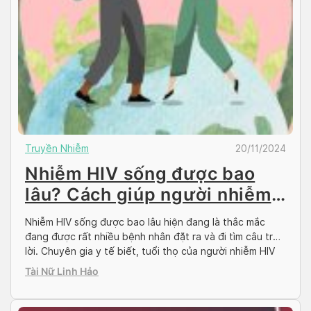
Truyền Nhiễm
20/11/2024
Nhiễm HIV sống được bao
lâu? Cách giúp người nhiễm
sống khỏe
Nhiễm HIV sống được bao lâu hiện đang là thắc mắc
đang được rất nhiều bệnh nhân đặt ra và đi tìm câu trả
lời. Chuyên gia y tế biết, tuổi thọ của người nhiễm HIV
tương tự như người âm tính với HIV nếu bệnh nhân được
Tài Nữ Linh Hảo
chẩn đoán kịp thời, có biện pháp […]