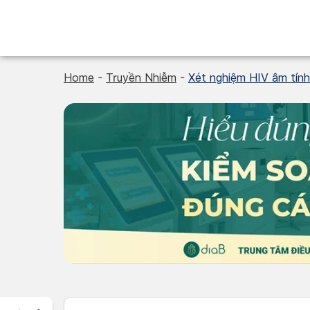
Skip
to
content
Home
-
Truyền Nhiễm
-
Xét nghiệm HIV âm tính 