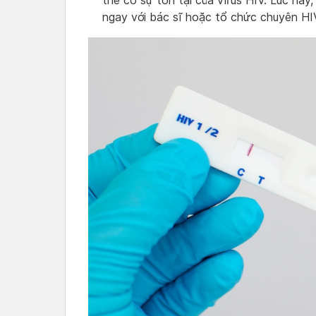
thể có sự tồn tại của virus HIV. Lúc này
ngay với bác sĩ hoặc tổ chức chuyên HI