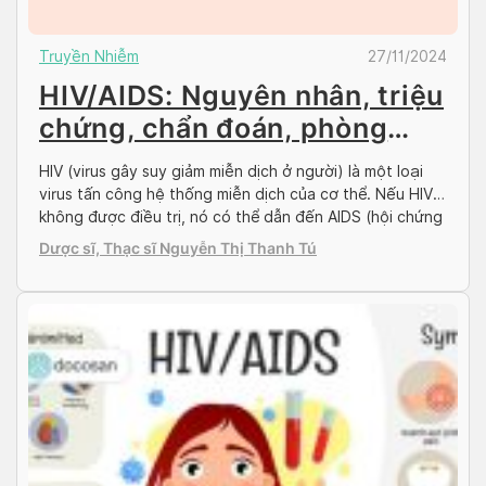
Truyền Nhiễm
27/11/2024
HIV/AIDS: Nguyên nhân, triệu
chứng, chẩn đoán, phòng
ngừa
HIV (virus gây suy giảm miễn dịch ở người) là một loại
virus tấn công hệ thống miễn dịch của cơ thể. Nếu HIV
không được điều trị, nó có thể dẫn đến AIDS (hội chứng
suy giảm miễn dịch mắc phải). Cùng Docosan tìm hiểu
Dược sĩ, Thạc sĩ Nguyễn Thị Thanh Tú
những kiến ​​thức cơ bản về HIV có thể […]