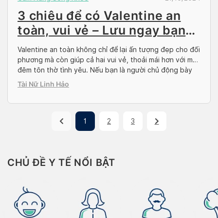
3 chiêu để có Valentine an
toàn, vui vẻ – Lưu ngay bạn
nhé!
Valentine an toàn không chỉ để lại ấn tượng đẹp cho đối
phương mà còn giúp cả hai vui vẻ, thoải mái hơn với một
đêm tôn thờ tình yêu. Nếu bạn là người chủ động bày
tỏ tình cảm và mong muốn có một đêm nồng cháy với
Tài Nữ Linh Hảo
người ấy, hãy bỏ túi ngay […]
1
2
3
CHỦ ĐỀ Y TẾ NỔI BẬT