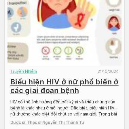
Truyền Nhiễm
21/10/2024
Biểu hiện HIV ở nữ phổ biến ở
các giai đoạn bệnh
HIV có thể ảnh hưởng đến bất kỳ ai và triệu chứng của
bệnh là khác nhau ở mỗi người. Đặc biệt, biểu hiện HIV ở
nữ thường khác biệt đôi chút so với nam giới. Trong bài
viết dưới đây của Doctor có sẵn, chúng tôi mô tả các
Dược sĩ, Thạc sĩ Nguyễn Thị Thanh Tú
triệu chứng HIV ở phụ […]