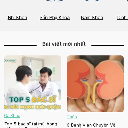
Nhi Khoa
Sản Phụ Khoa
Nam Khoa
Dinh
Bài viết mới nhất
Đa Khoa
Thận
Top 5 bác sĩ tai mũi họng
6 Bệnh Viện Chuyên Về