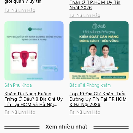
giỏi quận 7 uy tín
Thận Ở TP.HCM Uy Tín
Nhất 2026
Tài Nữ Linh Hảo
Tài Nữ Linh Hảo
Sản Phụ Khoa
Bác sĩ & Phòng khám
Khám Đa Nang Buồng
Top 10 Địa Chỉ Khám Tiểu
Trứng Ở Đâu? 8 Địa Chỉ Uy
Đường Uy Tín Tại TP.HCM
Tín Tại HCM và Hà Nội
& Hà Nội 2026
2026
Tài Nữ Linh Hảo
Tài Nữ Linh Hảo
Xem nhiều nhất