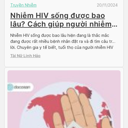
Truyền Nhiễm
20/11/2024
Nhiễm HIV sống được bao
lâu? Cách giúp người nhiễm
sống khỏe
Nhiễm HIV sống được bao lâu hiện đang là thắc mắc
đang được rất nhiều bệnh nhân đặt ra và đi tìm câu trả
lời. Chuyên gia y tế biết, tuổi thọ của người nhiễm HIV
tương tự như người âm tính với HIV nếu bệnh nhân được
Tài Nữ Linh Hảo
chẩn đoán kịp thời, có biện pháp […]