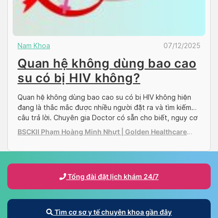
Nam Khoa
07/12/2025
Quan hệ không dùng bao cao
su có bị HIV không?
Quan hệ không dùng bao cao su có bị HIV không hiện
đang là thắc mắc được nhiều người đặt ra và tìm kiếm
câu trả lời. Chuyên gia Doctor có sẵn cho biết, nguy cơ
bị nhiễm HIV hay không phụ thuộc vào rất nhiều yếu tố
BSCKII Phạm Hoàng Minh Nhựt | Golden Healthcare
khác nhau, một trong số đó là […]
International Clinic
Tổng đài đặt lịch khám 24/7
Tìm cơ sơ y tế chuyên khoa gần đây