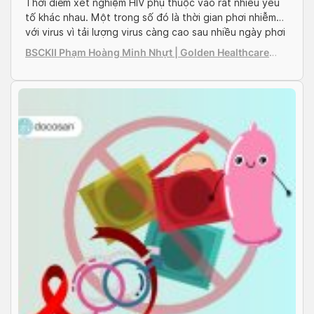
Thời điểm xét nghiệm HIV phụ thuộc vào rất nhiều yếu
tố khác nhau. Một trong số đó là thời gian phơi nhiễm
với virus vì tải lượng virus càng cao sau nhiều ngày phơi
nhiễm càng cho ra kết quả chính xác. Tuy nhiên, xét
BSCKII Phạm Hoàng Minh Nhựt | Golden Healthcare
một cách tổng quan hơn theo khía cạnh khoa […]
International Clinic