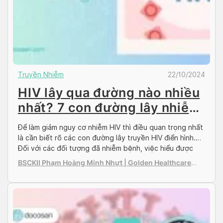
Truyền Nhiễm
22/10/2024
HIV lây qua đường nào nhiều
nhất? 7 con đường lây nhiễm
bạn nên biết
Để làm giảm nguy cơ nhiễm HIV thì điều quan trọng nhất
là cần biết rõ các con đường lây truyền HIV điển hình.
Đối với các đối tượng đã nhiễm bệnh, việc hiểu được
con đường lây nhiễm còn giúp hạn chế lây nhiễm cho
BSCKII Phạm Hoàng Minh Nhựt | Golden Healthcare
người khác. Vậy HIV lây qua đường nào? Cùng […]
International Clinic