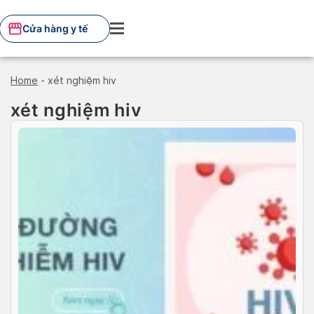
Skip
to
Cửa hàng y tế
content
Home
-
xét nghiệm hiv
xét nghiệm hiv