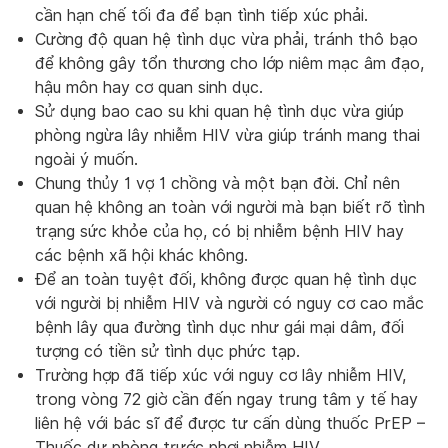
cần hạn chế tối đa để bạn tình tiếp xúc phải.
Cường độ quan hệ tình dục vừa phải, tránh thô bạo
để không gây tổn thương cho lớp niêm mạc âm đạo,
hậu môn hay cơ quan sinh dục.
Sử dụng bao cao su khi quan hệ tình dục vừa giúp
phòng ngừa lây nhiễm HIV vừa giúp tránh mang thai
ngoài ý muốn.
Chung thủy 1 vợ 1 chồng và một bạn đời. Chỉ nên
quan hệ không an toàn với người mà bạn biết rõ tình
trạng sức khỏe của họ, có bị nhiễm bệnh HIV hay
các bệnh xã hội khác không.
Để an toàn tuyệt đối, không được quan hệ tình dục
với người bị nhiễm HIV và người có nguy cơ cao mắc
bệnh lây qua đường tình dục như gái mại dâm, đối
tượng có tiền sử tình dục phức tạp.
Trường hợp đã tiếp xúc với nguy cơ lây nhiễm HIV,
trong vòng 72 giờ cần đến ngay trung tâm y tế hay
liên hệ với bác sĩ để được tư cấn dùng thuốc PrEP –
Thuốc dự phòng trước phơi nhiễm HIV.