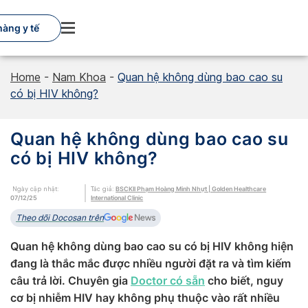
Skip
to
àng y tế
content
Home
-
Nam Khoa
-
Quan hệ không dùng bao cao su
có bị HIV không?
Quan hệ không dùng bao cao su
có bị HIV không?
Ngày cập nhật:
Tác giả:
BSCKII Phạm Hoàng Minh Nhựt | Golden Healthcare
07/12/25
International Clinic
Theo dõi Docosan trên
Quan hệ không dùng bao cao su có bị HIV không hiện
đang là thắc mắc được nhiều người đặt ra và tìm kiếm
câu trả lời. Chuyên gia
Doctor có sẵn
cho biết, nguy
cơ bị nhiễm HIV hay không phụ thuộc vào rất nhiều