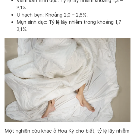
Viêm loét sinh dục: Tỷ lệ lây nhiễm khoảng 1,3 –
3,1%.
U hạch bẹn: Khoảng 2,0 – 2,6%.
Mụn sinh dục: Tỷ lệ lây nhiễm trong khoảng 1,7 –
3,1%.
Một nghiên cứu khác ở Hoa Kỳ cho biết, tỷ lệ lây nhiễm