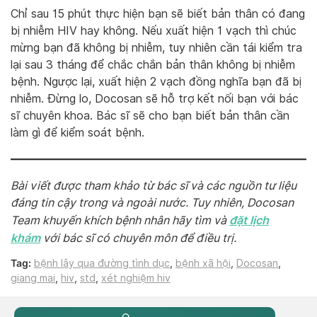
Chỉ sau 15 phút thực hiện bạn sẽ biết bản thân có đang
bị nhiễm HIV hay không. Nếu xuất hiện 1 vạch thì chúc
mừng bạn đã không bị nhiễm, tuy nhiên cần tái kiểm tra
lại sau 3 tháng để chắc chắn bản thân không bị nhiễm
bệnh. Ngược lại, xuất hiện 2 vạch đồng nghĩa bạn đã bị
nhiễm. Đừng lo, Docosan sẽ hỗ trợ kết nối bạn với bác
sĩ chuyên khoa. Bác sĩ sẽ cho bạn biết bản thân cần
làm gì để kiểm soát bệnh.
Bài viết được tham khảo từ bác sĩ và các nguồn tư liệu
đáng tin cậy trong và ngoài nước. Tuy nhiên, Docosan
đặt lịch
Team khuyến khích bệnh nhân hãy tìm và
khám
với bác sĩ có chuyên môn để điều trị.
Tag:
bệnh lây qua đường tình dục
,
bệnh xã hội
,
Docosan
,
giang mai
,
hiv
,
std
,
xét nghiệm hiv