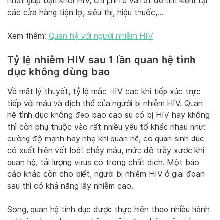
nhất giúp bạn khỏi HIV, chi phí rẻ và rất dễ tìm kiếm tại
các cửa hàng tiện lợi, siêu thị, hiệu thuốc,…
Xem thêm:
Quan hệ với người nhiễm HIV
Tỷ lệ nhiễm HIV sau 1 lần quan hệ tình
dục không dùng bao
Về mặt lý thuyết, tỷ lệ mắc HIV cao khi tiếp xúc trực
tiếp với máu và dịch thể của người bị nhiễm HIV. Quan
hệ tình dục không đeo bao cao su có bị HIV hay không
thì còn phụ thuộc vào rất nhiều yếu tố khác nhau như:
cường độ mạnh hay nhẹ khi quan hệ, cơ quan sinh dục
có xuất hiện vết loét chảy máu, mức độ trầy xước khi
quan hệ, tải lượng virus có trong chất dịch. Một báo
cáo khác còn cho biết, người bị nhiễm HIV ở giai đoạn
sau thì có khả năng lây nhiễm cao.
Song, quan hệ tình dục được thực hiện theo nhiều hành