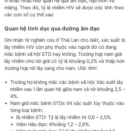
vi khác nhau như quan hệ qua âm đạo, hậu môn và
miệng. Theo đó, tỷ lệ nhiễm HIV sẽ được ước tính theo
các con số cụ thể sau:
Quan hệ tình dục qua đường âm đạo
Ghi nhận từ nghiên cứu ở Thái Lan cho biết, xác suất bị
lây nhiễm HIV còn phụ thuộc vào người đó có đang
mắc bệnh xã hội STD hay không. Trường hợp nam giới
lây nhiễm cho nữ giới có tỷ lệ khoảng 0,2% và thấp hơn
trường hợp nữ lây sang cho nam. Ước tính:
Trường hợ không mắc các bệnh xã hội: Xác suất lây
nhiễm sau 1 lần quan hệ giữa nam và nữ khoảng 2,5 –
4%.
Nam giới mắc bệnh STDs thì xác suất tùy thuộc vào
từng loại bệnh:
Bị nhiễm STD: Tỷ lệ lây nhiễm từ 0,6 – 2,5%.
Viêm niệu đạo: Khoảng 1,2 – 2,9%.