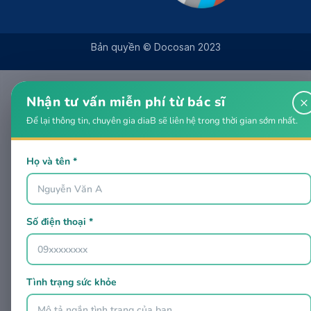
Bản quyền © Docosan 2023
Nhận tư vấn miễn phí từ bác sĩ
×
Để lại thông tin, chuyên gia diaB sẽ liên hệ trong thời gian sớm nhất.
Họ và tên *
Số điện thoại *
Tình trạng sức khỏe