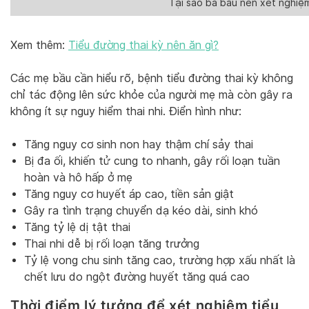
Tại sao bà bầu nên xét nghiệm
Xem thêm:
Tiểu đường thai kỳ nên ăn gì?
Các mẹ bầu cần hiểu rõ, bệnh tiểu đường thai kỳ không
chỉ tác động lên sức khỏe của người mẹ mà còn gây ra
không ít sự nguy hiểm thai nhi. Điển hình như:
Tăng nguy cơ sinh non hay thậm chí sảy thai
Bị đa ối, khiến tử cung to nhanh, gây rối loạn tuần
hoàn và hô hấp ở mẹ
Tăng nguy cơ huyết áp cao, tiền sản giật
Gây ra tình trạng chuyển dạ kéo dài, sinh khó
Tăng tỷ lệ dị tật thai
Thai nhi dễ bị rối loạn tăng trưởng
Tỷ lệ vong chu sinh tăng cao, trường hợp xấu nhất là
chết lưu do ngột đường huyết tăng quá cao
Thời điểm lý tưởng để xét nghiệm tiểu