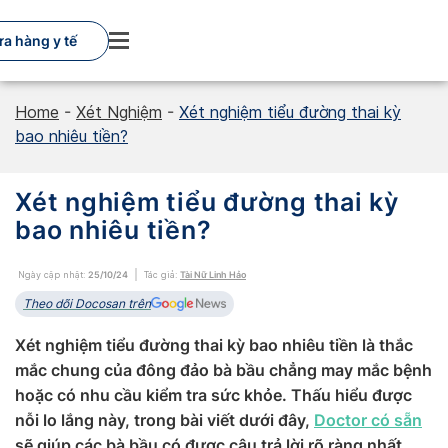
Skip
to
a hàng y tế
content
Home
-
Xét Nghiệm
-
Xét nghiệm tiểu đường thai kỳ
bao nhiêu tiền?
Xét nghiệm tiểu đường thai kỳ
bao nhiêu tiền?
Ngày cập nhật:
25/10/24
Tác giả:
Tài Nữ Linh Hảo
Theo dõi Docosan trên
Xét nghiệm tiểu đường thai kỳ bao nhiêu tiền là thắc
mắc chung của đông đảo bà bầu chẳng may mắc bệnh
hoặc có nhu cầu kiểm tra sức khỏe. Thấu hiểu được
nỗi lo lắng này, trong bài viết dưới đây,
Doctor có sẵn
sẽ giúp các bà bầu có được câu trả lời rõ ràng nhất.