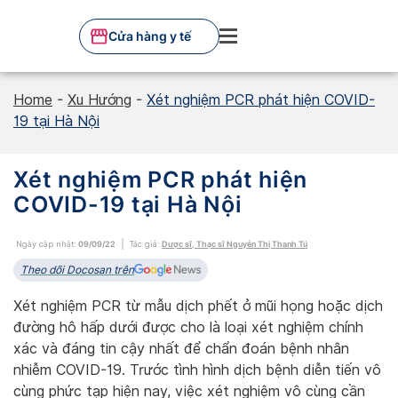
Skip
to
Cửa hàng y tế
content
Home
-
Xu Hướng
-
Xét nghiệm PCR phát hiện COVID-
19 tại Hà Nội
Xét nghiệm PCR phát hiện
COVID-19 tại Hà Nội
Ngày cập nhật:
09/09/22
Tác giả:
Dược sĩ, Thạc sĩ Nguyễn Thị Thanh Tú
Theo dõi Docosan trên
Xét nghiệm PCR từ mẫu dịch phết ở mũi họng hoặc dịch
đường hô hấp dưới được cho là loại xét nghiệm chính
xác và đáng tin cậy nhất để chẩn đoán bệnh nhân
nhiễm COVID-19. Trước tình hình dịch bệnh diễn tiến vô
cùng phức tạp hiện nay, việc xét nghiệm vô cùng cần