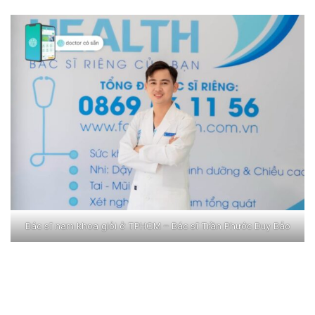
Bác sĩ nam khoa giỏi ở TPHCM – Bác sĩ Trần Phước Duy Bảo