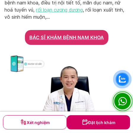
bệnh nam khoa, điều trị nội tiết tố, mãn dục nam, nữ
hoá tuyến vú,
rối loạn cương dương
, rối loạn xuất tinh,
vô sinh hiếm muộn,…
BÁC SĨ KHÁM BỆNH NAM KHOA
Đặt hẹn khám Nam khoa
Xét nghiệm
Đặt lịch khám