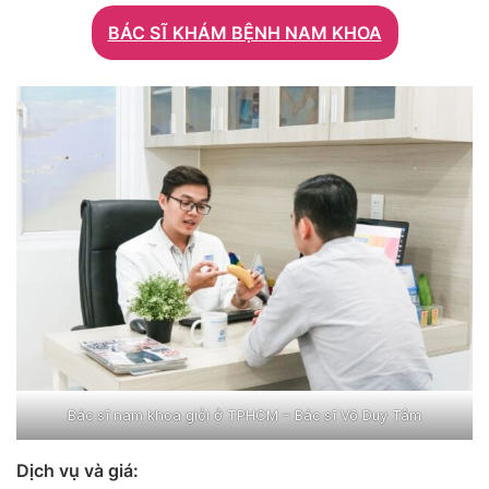
BÁC SĨ KHÁM BỆNH NAM KHOA
Bác sĩ nam khoa giỏi ở TPHCM – Bác sĩ Võ Duy Tâm
Dịch vụ và giá: