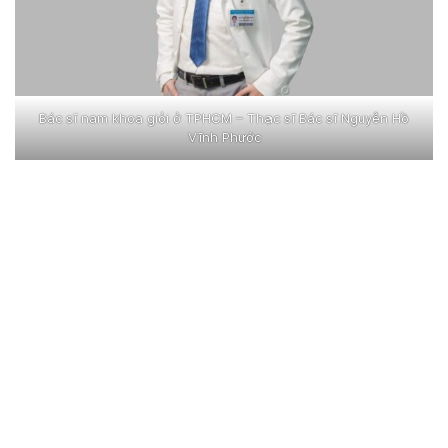
Bác sĩ nam khoa giỏi ở TPHCM – Thạc sĩ Bác sĩ Nguyễn Hồ
Vĩnh Phước