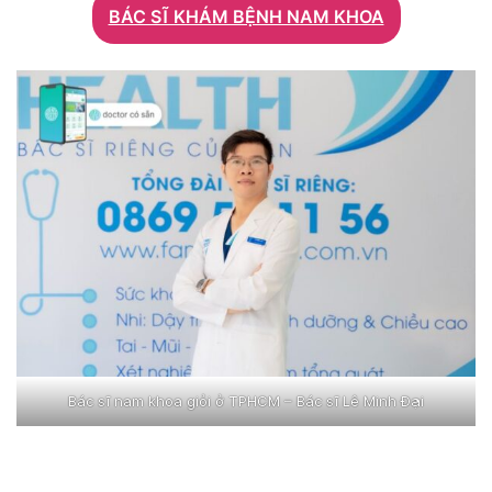
BÁC SĨ KHÁM BỆNH NAM KHOA
Bác sĩ nam khoa giỏi ở TPHCM – Bác sĩ Lê Minh Đại