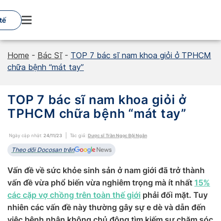
Skip
to
tế
content
Home
-
Bác Sĩ
-
TOP 7 bác sĩ nam khoa giỏi ở TPHCM
chữa bệnh “mát tay”
TOP 7 bác sĩ nam khoa giỏi ở
TPHCM chữa bệnh “mát tay”
Ngày cập nhật:
24/11/23
Tác giả:
Dược sĩ Trần Ngọc Bội Ngân
Theo dõi Docosan trên
Vấn đề về sức khỏe sinh sản ở nam giới đã trở thành
vấn đề vừa phổ biến vừa nghiêm trọng mà ít nhất
15%
các cặp vợ chồng trên toàn thế giới
phải đối mặt. Tuy
nhiên các vấn đề này thường gây sự e dè và dẫn đến
việc bệnh nhân không chủ động tìm kiếm sự chăm sóc