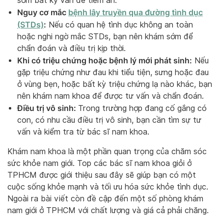
sớm bất kỳ vấn đề tiềm ẩn.
Nguy cơ mắc
bệnh lây truyền qua đường tình dục
(STDs)
:
Nếu có quan hệ tình dục không an toàn
hoặc nghi ngờ mắc STDs, bạn nên khám sớm để
chẩn đoán và điều trị kịp thời.
Khi có triệu chứng hoặc bệnh lý mới phát sinh:
Nếu
gặp triệu chứng như đau khi tiểu tiện, sưng hoặc đau
ở vùng bẹn, hoặc bất kỳ triệu chứng lạ nào khác, bạn
nên khám nam khoa để được tư vấn và chẩn đoán.
Điều trị vô sinh:
Trong trường hợp đang cố gắng có
con, có nhu cầu điều trị vô sinh, bạn cần tìm sự tư
vấn và kiểm tra từ bác sĩ nam khoa.
Khám nam khoa là một phần quan trọng của chăm sóc
sức khỏe nam giới. Top các bác sĩ nam khoa giỏi ở
TPHCM được giới thiệu sau đây sẽ giúp bạn có một
cuộc sống khỏe mạnh và tối ưu hóa sức khỏe tình dục.
Ngoài ra bài viết còn đề cập đến một số phòng khám
nam giới ở TPHCM với chất lượng và giá cả phải chăng.