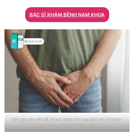
BÁC SĨ KHÁM BỆNH NAM KHOA
Khi gặp các vấn đề về sức khỏe tình dục bạn nên đi khám
nam khoa càng sớm càng tốt