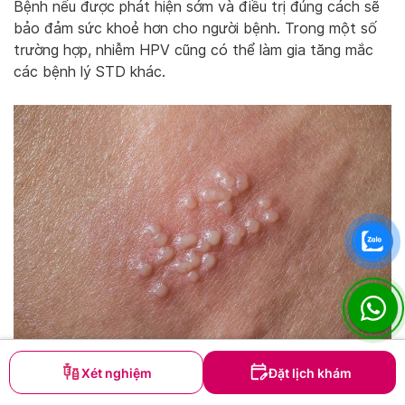
Bệnh nếu được phát hiện sớm và điều trị đúng cách sẽ
bảo đảm sức khoẻ hơn cho người bệnh. Trong một số
trường hợp, nhiễm HPV cũng có thể làm gia tăng mắc
các bệnh lý STD khác.
Khám bệnh lây qua đường tình dục
Sang thương dạng giống mào gà gây ra bởi HPV chủng 6 và
Xét nghiệm
Đặt lịch khám
11