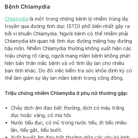
Bệnh Chlamydia
Chlamydia
là một trong những bệnh lý nhiễm trùng lây
truyền qua đường tình dục (STD) phổ biến nhất gây ra
bởi vi khuẩn Chlamydia. Người bệnh có thể nhiễm phải
Chlamydia khi quan hệ tình dục đường miệng hay đường
hậu môn. Nhiễm Chlamydia thường không xuất hiện các
triệu chứng rõ ràng, người mang mầm bệnh không phát
hiện bản thân mắc bệnh và vô tình lây lan cho nhiều
bạn tình khác. Do đó việc kiểm tra sức khỏe định kỳ có
thể làm giảm sự lây lan mầm bệnh trong cộng đồng.
Triệu chứng nhiễm Chlamydia ở phụ nữ thường gặp:
Chảy dịch âm đạo bất thường, dịch có màu trắng
đục hoặc vàng, có mùi hôi.
Nước tiểu đục, có mủ trong nước tiểu, đi tiểu nhiều
lần, tiểu gắt, tiểu buốt.
Xuất huyết âm đạo bất thường giữa các chu kỳ kinh