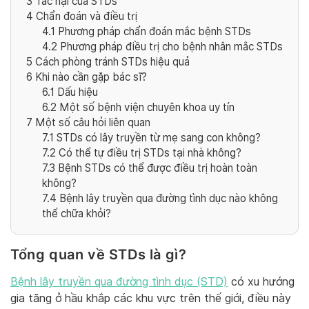
3
Tác hại của STDs
4
Chẩn đoán và điều trị
4.1
Phương pháp chẩn đoán mắc bệnh STDs
4.2
Phương pháp điều trị cho bệnh nhân mắc STDs
5
Cách phòng tránh STDs hiệu quả
6
Khi nào cần gặp bác sĩ?
6.1
Dấu hiệu
6.2
Một số bệnh viện chuyên khoa uy tín
7
Một số câu hỏi liên quan
7.1
STDs có lây truyền từ mẹ sang con không?
7.2
Có thể tự điều trị STDs tại nhà không?
7.3
Bệnh STDs có thể được điều trị hoàn toàn
không?
7.4
Bệnh lây truyền qua đường tình dục nào không
thể chữa khỏi?
Tổng quan về STDs là gì?
Bệnh lây truyền qua đường tình dục (STD)
có xu hướng
gia tăng ở hầu khắp các khu vực trên thế giới, điều này