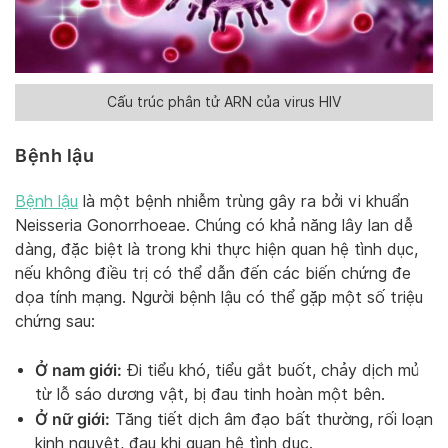
Cấu trúc phân tử ARN của virus HIV
Bệnh lậu
Bệnh lậu
là một bệnh nhiễm trùng gây ra bởi vi khuẩn
Neisseria Gonorrhoeae. Chúng có khả năng lây lan dễ
dàng, đặc biệt là trong khi thực hiện quan hệ tình dục,
nếu không điều trị có thể dẫn đến các biến chứng đe
dọa tính mạng. Người bệnh lậu có thể gặp một số triệu
chứng sau:
Ở nam giới:
Đi tiểu khó, tiểu gắt buốt, chảy dịch mủ
từ lỗ sáo dương vật, bị đau tinh hoàn một bên.
Ở nữ giới:
Tăng tiết dịch âm đạo bất thường, rối loạn
kinh nguyệt, đau khi quan hệ tình dục.