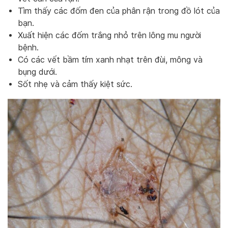
Tìm thấy các đốm đen của phân rận trong đồ lót của
bạn.
Xuất hiện các đốm trắng nhỏ trên lông mu người
bệnh.
Có các vết bầm tím xanh nhạt trên đùi, mông và
bụng dưới.
Sốt nhẹ và cảm thấy kiệt sức.