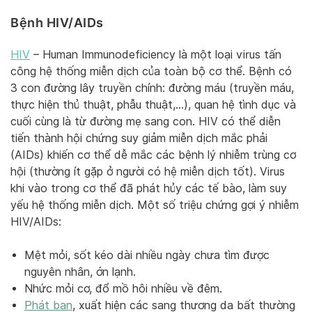
Bệnh HIV/AIDs
HIV
– Human Immunodeficiency là một loại virus tấn
công hệ thống miễn dịch của toàn bộ cơ thể. Bệnh có
3 con đường lây truyền chính: đường máu (truyền máu,
thực hiện thủ thuật, phẫu thuật,…), quan hệ tình dục và
cuối cùng là từ đường mẹ sang con. HIV có thể diễn
tiến thành hội chứng suy giảm miễn dịch mắc phải
(AIDs) khiến cơ thể dễ mắc các bệnh lý nhiễm trùng cơ
hội (thường ít gặp ở người có hệ miễn dịch tốt). Virus
khi vào trong cơ thể đã phát hủy các tế bào, làm suy
yếu hệ thống miễn dịch. Một số triệu chứng gợi ý nhiễm
HIV/AIDs:
Mệt mỏi, sốt kéo dài nhiều ngày chưa tìm được
nguyên nhân, ớn lạnh.
Nhức mỏi cơ, đổ mồ hôi nhiều về đêm.
Phát ban
, xuất hiện các sang thương da bất thường