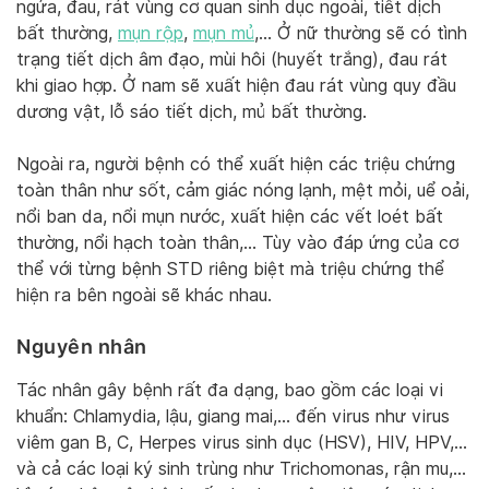
ngứa, đau, rát vùng cơ quan sinh dục ngoài, tiết dịch
bất thường,
mụn rộp
,
mụn mủ
,… Ở nữ thường sẽ có tình
trạng tiết dịch âm đạo, mùi hôi (huyết trắng), đau rát
khi giao hợp. Ở nam sẽ xuất hiện đau rát vùng quy đầu
dương vật, lỗ sáo tiết dịch, mủ bất thường.
Ngoài ra, người bệnh có thể xuất hiện các triệu chứng
toàn thân như sốt, cảm giác nóng lạnh, mệt mỏi, uể oải,
nổi ban da, nổi mụn nước, xuất hiện các vết loét bất
thường, nổi hạch toàn thân,… Tùy vào đáp ứng của cơ
thể với từng bệnh STD riêng biệt mà triệu chứng thể
hiện ra bên ngoài sẽ khác nhau.
Nguyên nhân
Tác nhân gây bệnh rất đa dạng, bao gồm các loại vi
khuẩn: Chlamydia, lậu, giang mai,… đến virus như virus
viêm gan B, C, Herpes virus sinh dục (HSV), HIV, HPV,…
và cả các loại ký sinh trùng như Trichomonas, rận mu,…