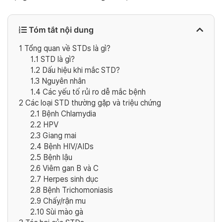
Tóm tắt nội dung
1
Tổng quan về STDs là gì?
1.1
STD là gì?
1.2
Dấu hiệu khi mắc STD?
1.3
Nguyên nhân
1.4
Các yếu tố rủi ro dễ mắc bệnh
2
Các loại STD thường gặp và triệu chứng
2.1
Bệnh Chlamydia
2.2
HPV
2.3
Giang mai
2.4
Bệnh HIV/AIDs
2.5
Bệnh lậu
2.6
Viêm gan B và C
2.7
Herpes sinh dục
2.8
Bệnh Trichomoniasis
2.9
Chấy/rận mu
2.10
Sùi mào gà