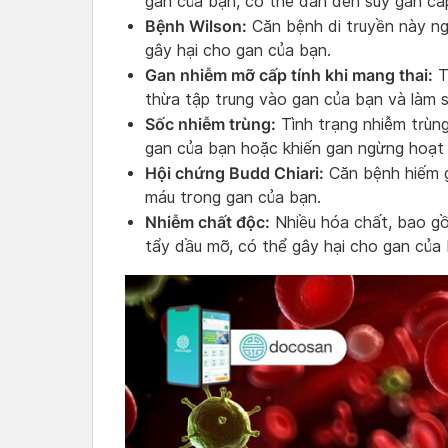
gan của bạn, có thể dẫn đến suy gan cấp
Bệnh Wilson:
Căn bệnh di truyền này ng
gây hại cho gan của bạn.
Gan nhiễm mỡ cấp tính khi mang thai:
T
thừa tập trung vào gan của bạn và làm s
Sốc nhiễm trùng:
Tình trạng nhiễm trùn
gan của bạn hoặc khiến gan ngừng hoạt
Hội chứng Budd Chiari:
Căn bệnh hiếm g
máu trong gan của bạn.
Nhiễm chất độc:
Nhiều hóa chất, bao gồ
tẩy dầu mỡ, có thể gây hại cho gan của 