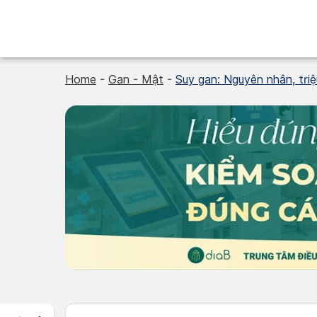
Skip
to
content
Home
-
Gan - Mật
-
Suy gan: Nguyên nhân, triệ