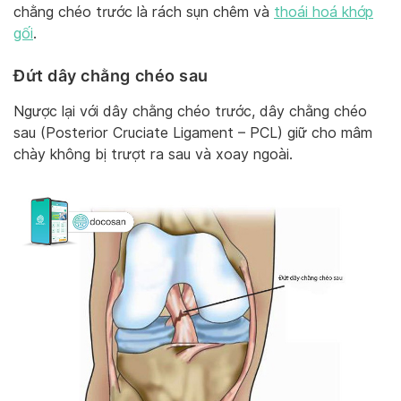
chằng chéo trước là rách sụn chêm và
thoái hoá khớp
gối
.
Đứt dây chằng chéo sau
Ngược lại với dây chằng chéo trước, dây chằng chéo
sau (Posterior Cruciate Ligament – PCL) giữ cho mâm
chày không bị trượt ra sau và xoay ngoài.