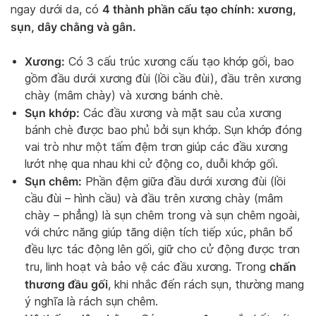
4 thành phần cấu tạo chính: xương,
ngay dưới da, có
sụn, dây chằng và gân.
Xương:
Có 3 cấu trúc xương cấu tạo khớp gối, bao
gồm đầu dưới xương đùi (lồi cầu đùi), đầu trên xương
chày (mâm chày) và xương bánh chè.
Sụn khớp:
Các đầu xương và mặt sau của xương
bánh chè được bao phủ bởi sụn khớp. Sụn khớp đóng
vai trò như một tấm đệm trơn giúp các đầu xương
lướt nhẹ qua nhau khi cử động co, duỗi khớp gối.
Sụn chêm:
Phần đệm giữa đầu dưới xương đùi (lồi
cầu đùi – hình cầu) và đầu trên xương chày (mâm
chày – phẳng) là sụn chêm trong và sụn chêm ngoài,
với chức năng giúp tăng diện tích tiếp xúc, phân bổ
đều lực tác động lên gối, giữ cho cử động được trơn
chấn
tru, linh hoạt và bảo vệ các đầu xương. Trong
thương đầu gối
, khi nhắc đến rách sụn, thường mang
ý nghĩa là rách sụn chêm.