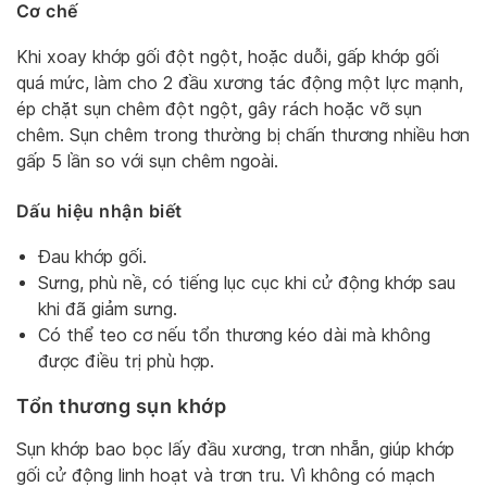
Cơ chế
Khi xoay khớp gối đột ngột, hoặc duỗi, gấp khớp gối
quá mức, làm cho 2 đầu xương tác động một lực mạnh,
ép chặt sụn chêm đột ngột, gây rách hoặc vỡ sụn
chêm. Sụn chêm trong thường bị chấn thương nhiều hơn
gấp 5 lần so với sụn chêm ngoài.
Dấu hiệu nhận biết
Đau khớp gối.
Sưng, phù nề, có tiếng lục cục khi cử động khớp sau
khi đã giảm sưng.
Có thể teo cơ nếu tổn thương kéo dài mà không
được điều trị phù hợp.
Tổn thương sụn khớp
Sụn khớp bao bọc lấy đầu xương, trơn nhẵn, giúp khớp
gối cử động linh hoạt và trơn tru. Vì không có mạch