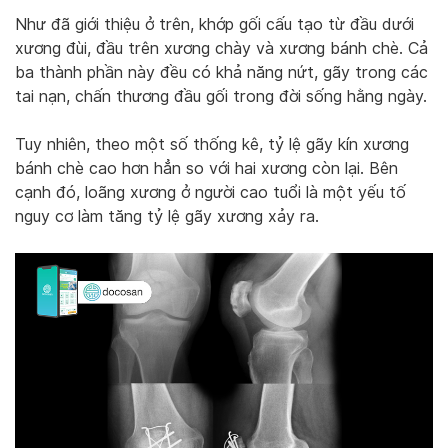
Như đã giới thiệu ở trên, khớp gối cấu tạo từ đầu dưới
xương đùi, đầu trên xương chày và xương bánh chè. Cả
ba thành phần này đều có khả năng nứt, gãy trong các
tai nạn, chấn thương đầu gối trong đời sống hằng ngày.
Tuy nhiên, theo một số thống kê, tỷ lệ gãy kín xương
bánh chè cao hơn hẳn so với hai xương còn lại. Bên
cạnh đó, loãng xương ở người cao tuổi là một yếu tố
nguy cơ làm tăng tỷ lệ gãy xương xảy ra.