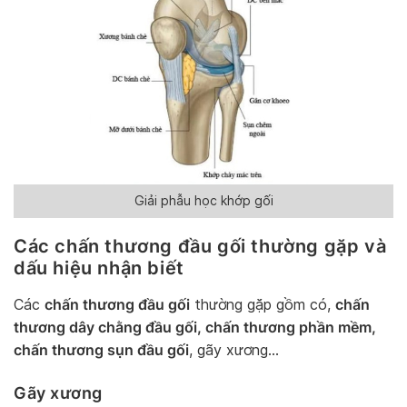
Giải phẫu học khớp gối
Các chấn thương đầu gối thường gặp và
dấu hiệu nhận biết
chấn thương đầu gối
chấn
Các
thường gặp gồm có,
thương dây chằng đầu gối, chấn thương phần mềm,
chấn thương sụn đầu gối
, gãy xương…
Gãy xương