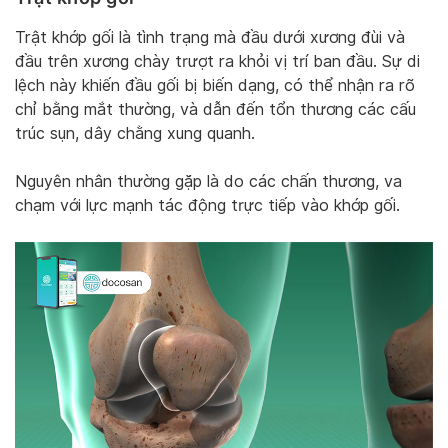
Trật khớp gối là tình trạng mà đầu dưới xương đùi và
đầu trên xương chày trượt ra khỏi vị trí ban đầu. Sự di
lệch này khiến đầu gối bị biến dạng, có thể nhận ra rõ
chỉ bằng mắt thường, và dẫn đến tổn thương các cấu
trúc sụn, dây chằng xung quanh.
Nguyên nhân thường gặp là do các chấn thương, va
chạm với lực mạnh tác động trực tiếp vào khớp gối.