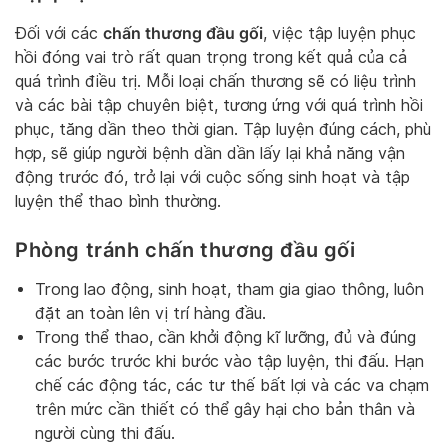
chấn thương đầu gối
Đối với các
, việc tập luyện phục
hồi đóng vai trò rất quan trọng trong kết quả của cả
quá trình điều trị. Mỗi loại chấn thương sẽ có liệu trình
và các bài tập chuyên biệt, tương ứng với quá trình hồi
phục, tăng dần theo thời gian. Tập luyện đúng cách, phù
hợp, sẽ giúp người bệnh dần dần lấy lại khả năng vận
động trước đó, trở lại với cuộc sống sinh hoạt và tập
luyện thể thao bình thường.
Phòng tránh chấn thương đầu gối
Trong lao động, sinh hoạt, tham gia giao thông, luôn
đặt an toàn lên vị trí hàng đầu.
Trong thể thao, cần khởi động kĩ lưỡng, đủ và đúng
các bước trước khi bước vào tập luyện, thi đấu. Hạn
chế các động tác, các tư thế bất lợi và các va chạm
trên mức cần thiết có thể gây hại cho bản thân và
người cùng thi đấu.