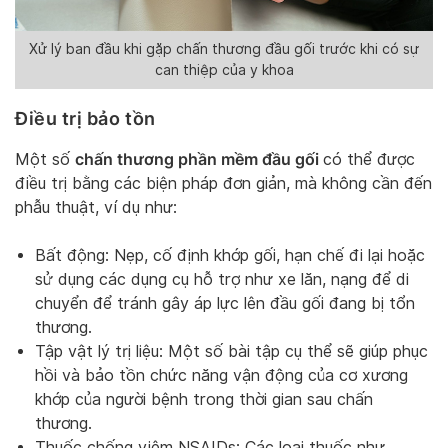
Xử lý ban đầu khi gặp chấn thương đầu gối trước khi có sự
can thiệp của y khoa
Điều trị bảo tồn
chấn thương phần mềm đầu gối
Một số
có thể được
điều trị bằng các biện pháp đơn giản, mà không cần đến
phẫu thuật, ví dụ như:
Bất động: Nẹp, cố định khớp gối, hạn chế đi lại hoặc
sử dụng các dụng cụ hỗ trợ như xe lăn, nạng để di
chuyển để tránh gây áp lực lên đầu gối đang bị tổn
thương.
Tập vật lý trị liệu: Một số bài tập cụ thể sẽ giúp phục
hồi và bảo tồn chức năng vận động của cơ xương
khớp của người bệnh trong thời gian sau chấn
thương.
Thuốc chống viêm NSAIDs: Các loại thuốc như