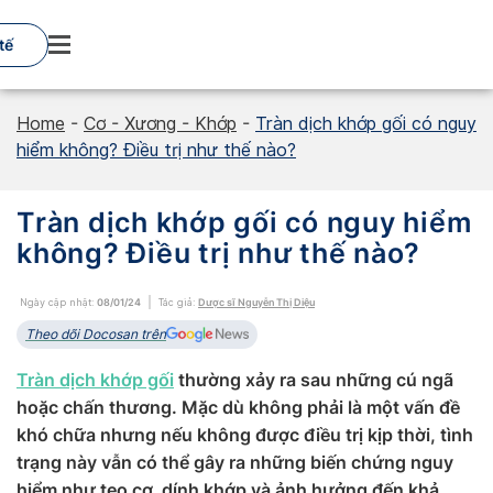
Skip
to
tế
content
Home
-
Cơ - Xương - Khớp
-
Tràn dịch khớp gối có nguy
hiểm không? Điều trị như thế nào?
Tràn dịch khớp gối có nguy hiểm
không? Điều trị như thế nào?
Ngày cập nhật:
08/01/24
Tác giả:
Dược sĩ Nguyễn Thị Diệu
Theo dõi Docosan trên
Tràn dịch khớp gối
thường xảy ra sau những cú ngã
hoặc chấn thương. Mặc dù không phải là một vấn đề
khó chữa nhưng nếu không được điều trị kịp thời, tình
trạng này vẫn có thể gây ra những biến chứng nguy
hiểm như teo cơ, dính khớp và ảnh hưởng đến khả