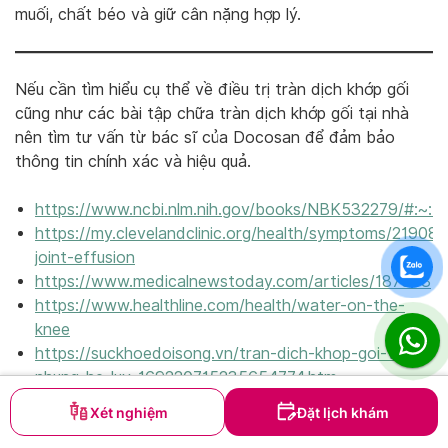
muối, chất béo và giữ cân nặng hợp lý.
Nếu cần tìm hiểu cụ thể về điều trị tràn dịch khớp gối
cũng như các bài tập chữa tràn dịch khớp gối tại nhà
nên tìm tư vấn từ bác sĩ của Docosan để đảm bảo
thông tin chính xác và hiệu quả.
https://www.ncbi.nlm.nih.gov/books/NBK532279/#:~:
https://my.clevelandclinic.org/health/symptoms/21908-
joint-effusion
https://www.medicalnewstoday.com/articles/187908
https://www.healthline.com/health/water-on-the-
knee
https://suckhoedoisong.vn/tran-dich-khop-goi-va-
nhung-he-luy-169220715235654774.htm
Xét nghiệm
Đặt lịch khám