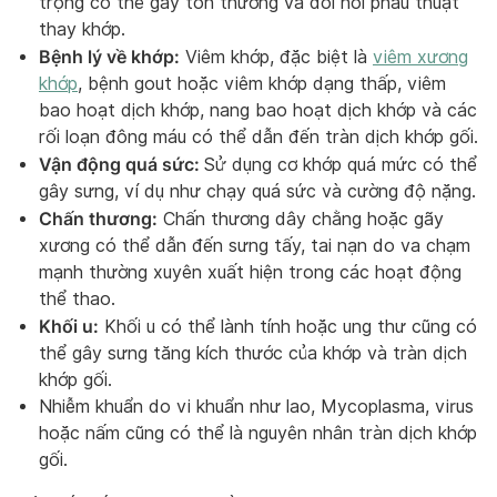
trọng có thể gây tổn thương và đòi hỏi phẫu thuật
thay khớp.
Bệnh lý về khớp:
Viêm khớp, đặc biệt là
viêm xương
khớp
, bệnh gout hoặc viêm khớp dạng thấp, viêm
bao hoạt dịch khớp, nang bao hoạt dịch khớp và các
rối loạn đông máu có thể dẫn đến tràn dịch khớp gối.
Vận động quá sức:
Sử dụng cơ khớp quá mức có thể
gây sưng, ví dụ như chạy quá sức và cường độ nặng.
Chấn thương:
Chấn thương dây chằng hoặc gãy
xương có thể dẫn đến sưng tấy, tai nạn do va chạm
mạnh thường xuyên xuất hiện trong các hoạt động
thể thao.
Khối u:
Khối u có thể lành tính hoặc ung thư cũng có
thể gây sưng tăng kích thước của khớp và tràn dịch
khớp gối.
Nhiễm khuẩn do vi khuẩn như lao, Mycoplasma, virus
hoặc nấm cũng có thể là nguyên nhân tràn dịch khớp
gối.