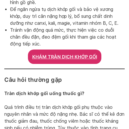
hình gồ ghề.
Để ngăn ngừa tụ dịch khớp gối và bảo vệ xương
khớp, duy trì cân nặng hợp lý, bổ sung chất dinh
dưỡng như canxi, kali, magie, vitamin nhóm B, C, E.
Tránh vận động quá mức, thực hiện việc co duỗi
chân đều đặn, đeo đệm gối khi tham gia các hoạt
động tiếp xúc.
KHÁM TRÀN DỊCH KHỚP GỐI
Câu hỏi thường gặp
Tràn dịch khớp gối uống thuốc gì?
Quá trình điều trị tràn dịch khớp gối phụ thuộc vào
nguyên nhân và mức độ nặng nhẹ. Bác sĩ có thể kê đơn
thuốc giảm đau, thuốc chống viêm hoặc thuốc kháng
sinh nếu có nhiễm trùng. Tùy thuộc vào tình trạng cụ