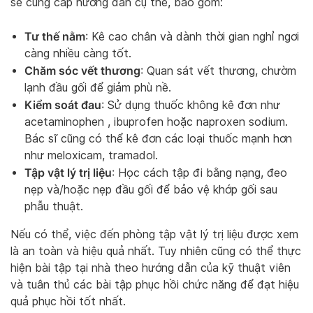
sẽ cung cấp hướng dẫn cụ thể, bao gồm:
Tư thế nằm
: Kê cao chân và dành thời gian nghỉ ngơi
càng nhiều càng tốt.
Chăm sóc vết thương
: Quan sát vết thương, chườm
lạnh đầu gối để giảm phù nề.
Kiểm soát đau
: Sử dụng thuốc không kê đơn như
acetaminophen , ibuprofen hoặc naproxen sodium.
Bác sĩ cũng có thể kê đơn các loại thuốc mạnh hơn
như meloxicam, tramadol.
Tập vật lý trị liệu
: Học cách tập đi bằng nạng, đeo
nẹp và/hoặc nẹp đầu gối để bảo vệ khớp gối sau
phẫu thuật.
Nếu có thể, việc đến phòng tập vật lý trị liệu được xem
là an toàn và hiệu quả nhất. Tuy nhiên cũng có thể thực
hiện bài tập tại nhà theo hướng dẫn của kỹ thuật viên
và tuân thủ các bài tập phục hồi chức năng để đạt hiệu
quả phục hồi tốt nhất.