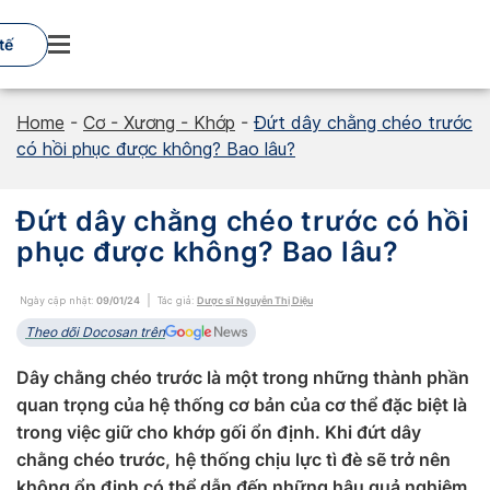
Skip
to
tế
content
Home
-
Cơ - Xương - Khớp
-
Đứt dây chằng chéo trước
có hồi phục được không? Bao lâu?
Đứt dây chằng chéo trước có hồi
phục được không? Bao lâu?
Ngày cập nhật:
09/01/24
Tác giả:
Dược sĩ Nguyễn Thị Diệu
Theo dõi Docosan trên
Dây chằng chéo trước là một trong những thành phần
quan trọng của hệ thống cơ bản của cơ thể đặc biệt là
trong việc giữ cho khớp gối ổn định. Khi đứt dây
chằng chéo trước, hệ thống chịu lực tì đè sẽ trở nên
không ổn định có thể dẫn đến những hậu quả nghiêm