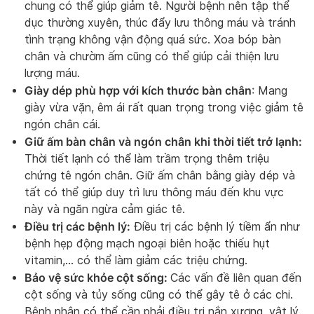
chung có thể giúp giảm tê. Người bệnh nên tập thể
dục thường xuyên, thúc đẩy lưu thông máu và tránh
tình trạng không vận động quá sức. Xoa bóp bàn
chân và chườm ấm cũng có thể giúp cải thiện lưu
lượng máu.
Giày dép phù hợp với kích thước bàn chân
: Mang
giày vừa vặn, êm ái rất quan trọng trong việc giảm tê
ngón chân cái.
Giữ ấm bàn chân và ngón chân khi thời tiết trở lạnh:
Thời tiết lạnh có thể làm trầm trọng thêm triệu
chứng tê ngón chân. Giữ ấm chân bằng giày dép và
tất có thể giúp duy trì lưu thông máu đến khu vực
này và ngăn ngừa cảm giác tê.
Điều trị các bệnh lý:
Điều trị các bệnh lý tiềm ẩn như
bệnh hẹp động mạch ngoại biên hoặc thiếu hụt
vitamin,… có thể làm giảm các triệu chứng.
Bảo vệ sức khỏe cột sống:
Các vấn đề liên quan đến
cột sống và tủy sống cũng có thể gây tê ở các chi.
Bệnh nhân có thể cần phải điều trị nắn xương, vật lý