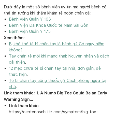
Dưới đây là một số bệnh viện uy tín mà người bệnh có
thể tin tưởng khi thăm khám tê ngón chân cái:
Bệnh viện Quân Y 103
Bệnh Viện Đa Khoa Quốc tế Nam Sài Gòn
Bệnh viện Quân Y 175
.
Xem thêm:
Bị khó thở tê bì chân tay là bệnh gì? Có nguy hiểm
không?
.
Tay chân tê mỏi khi mang thai: Nguyên nhân và cách
cải thiện
.
12 mẹo chữa tê bì chân tay tại nhà, đơn giản, dễ
thực hiện
.
Tê bì chân tay uống thuốc gì? Cách phòng ngừa tại
nhà
.
Link tham khảo:
1. A Numb Big Toe Could Be an Early
Warning Sign…
Link tham khảo
:
https://centenoschultz.com/symptom/big-toe-