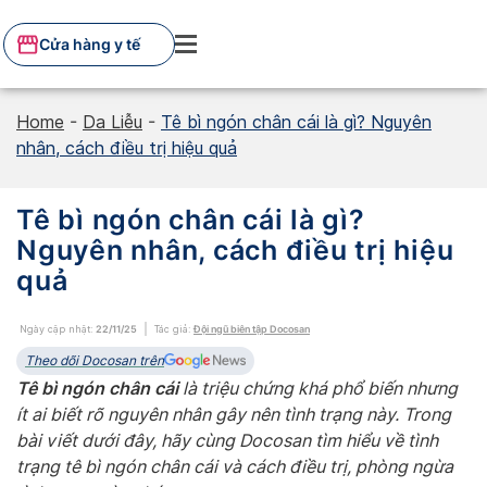
Skip
to
Cửa hàng y tế
content
Home
-
Da Liễu
-
Tê bì ngón chân cái là gì? Nguyên
nhân, cách điều trị hiệu quả
Tê bì ngón chân cái là gì?
Nguyên nhân, cách điều trị hiệu
quả
Ngày cập nhật:
22/11/25
Tác giả:
Đội ngũ biên tập Docosan
Theo dõi Docosan trên
Tê bì ngón chân cái
là triệu chứng khá phổ biến nhưng
ít ai biết rõ nguyên nhân gây nên tình trạng này. Trong
bài viết dưới đây, hãy cùng Docosan tìm hiểu về tình
trạng tê bì ngón chân cái và cách điều trị, phòng ngừa