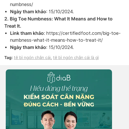
numbness/
Ngày tham khảo
: 15/10/2024.
2. Big Toe Numbness: What It Means and How to
Treat It.
Link tham khảo
: https://certifiedfoot.com/big-toe-
numbness-what-it-means-how-to-treat-it/
Ngày tham khảo
: 15/10/2024.
Tag:
tê bì ngón chân cái
,
tê bì ngón chân cái là gì