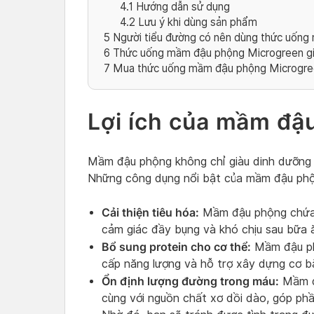
4.1
Hướng dẫn sử dụng
4.2
Lưu ý khi dùng sản phẩm
5
Người tiểu đường có nên dùng thức uốn
6
Thức uống mầm đậu phộng Microgreen gi
7
Mua thức uống mầm đậu phộng Microgre
Lợi ích của mầm đậ
Mầm đậu phộng không chỉ giàu dinh dưỡng m
Những công dụng nổi bật của mầm đậu phộng
Cải thiện tiêu hóa:
Mầm đậu phộng chứa e
cảm giác đầy bụng và khó chịu sau bữa 
Bổ sung protein cho cơ thể:
Mầm đậu phộ
cấp năng lượng và hỗ trợ xây dựng cơ bắ
Ổn định lượng đường trong máu:
Mầm đậ
cùng với nguồn chất xơ dồi dào, góp phầ