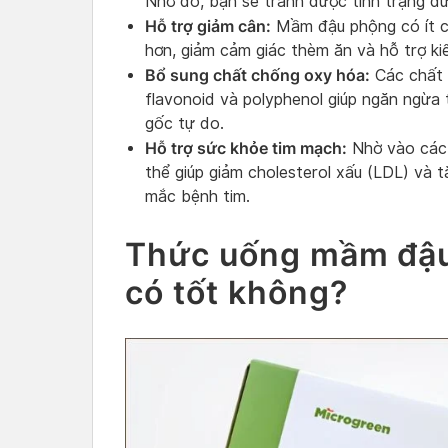
Nhờ đó, bạn sẽ tránh được tình trạng đ
Hỗ trợ giảm cân:
Mầm đậu phộng có ít ca
hơn, giảm cảm giác thèm ăn và hỗ trợ ki
Bổ sung chất chống oxy hóa:
Các chất 
flavonoid và polyphenol giúp ngăn ngừa 
gốc tự do.
Hỗ trợ sức khỏe tim mạch:
Nhờ vào các
thể giúp giảm cholesterol xấu (LDL) và 
mắc bệnh tim.
Thức uống mầm đậu
có tốt không?