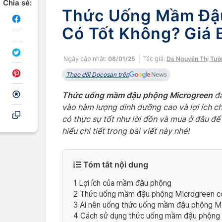
Chia sẻ:
Thức Uống Mầm Đậ
Có Tốt Không? Giá 
Ngày cập nhật:
08/01/25
Tác giả:
Ds Nguyễn Thị Tườ
Theo dõi Docosan trên
Thức uống mầm đậu phộng Microgreen
đa
vào hàm lượng dinh dưỡng cao và lợi ích cho
có thực sự tốt như lời đồn và mua ở đâu đ
hiểu chi tiết trong bài viết này nhé!
Tóm tắt nội dung
1
Lợi ích của mầm đậu phộng
2
Thức uống mầm đậu phộng Microgreen có
3
Ai nên uống thức uống mầm đậu phộng M
4
Cách sử dụng thức uống mầm đậu phộng