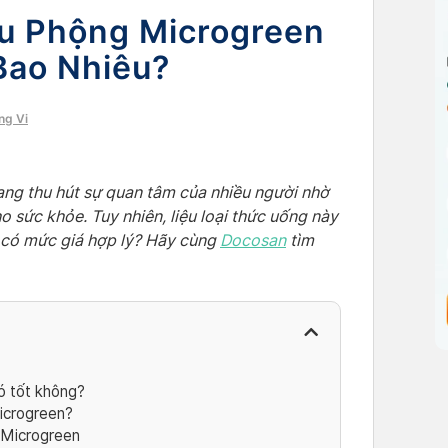
u Phộng Microgreen
Bao Nhiêu?
ng Vi
ng thu hút sự quan tâm của nhiều người nhờ
 sức khỏe. Tuy nhiên, liệu loại thức uống này
ể có mức giá hợp lý? Hãy cùng
Docosan
tìm
 tốt không?
icrogreen?
 Microgreen