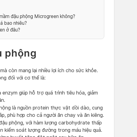
g mầm đậu phộng Microgreen không?
á bao nhiêu?
en ở đâu?
u phộng
à còn mang lại nhiều lợi ích cho sức khỏe.
 đối với cơ thể là:
nzym giúp hỗ trợ quá trình tiêu hóa, giảm
ăn.
ng là nguồn protein thực vật dồi dào, cung
p, phù hợp cho cả người ăn chay và ăn kiêng.
u phộng, với hàm lượng carbohydrate thấp
n kiểm soát lượng đường trong máu hiệu quả.