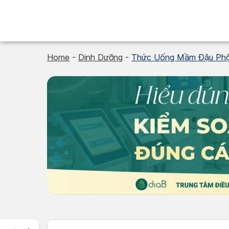
Skip
to
content
Home
-
Dinh Dưỡng
-
Thức Uống Mầm Đậu Phộn