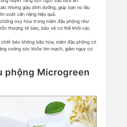
ường huyết tăng đột ngột sau bữa ăn.
lo nhưng giàu dinh dưỡng, giúp bạn no lâu
ểm soát cân nặng hiệu quả.
chống oxy hóa trong mầm đậu phộng như
tổn thương tế bào, bảo vệ cơ thể khỏi các
 chất béo không bão hòa, mầm đậu phộng có
tăng cường sức khỏe tim mạch, giảm nguy cơ
 phộng Microgreen