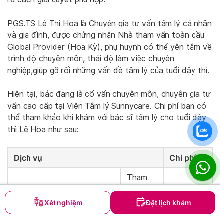
PGS.TS Lê Thị Hoa là Chuyên gia tư vấn tâm lý cá nhân
và gia đình, được chứng nhận Nhà tham vấn toàn cầu
Global Provider (Hoa Kỳ), phụ huynh có thể yên tâm về
trình độ chuyên môn, thái độ làm việc chuyên
nghiệp,giúp gỡ rối những vấn đề tâm lý của tuổi dậy thì.
Hiện tại, bác đang là cố vấn chuyên môn, chuyên gia tư
vấn cao cấp tại Viện Tâm lý Sunnycare. Chi phí bạn có
thể tham khảo khi khám với bác sĩ tâm lý cho tuổi dậy
thì Lê Hoa như sau:
Dịch vụ
Chi phí
Tham
vấn
1,800,000
trong
VND
Xét nghiệm
Đặt lịch khám
60 phút