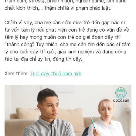
trầm cảm, stress), phiền muộn, nghiện game, lạm dụng
chất kích thích,… thậm chí là vi phạm pháp luật.
Chính vì vậy, cha mẹ cần sớm đưa trẻ đến gặp bác sĩ
tư vấn tâm lý nếu phát hiện con trẻ đang có vấn đề về
tâm lý hay mong muốn con trẻ có giai đoạn dậy thì
“thành công”. Tuy nhiên, cha mẹ cần tìm đến bác sĩ tâm
lý cho tuổi dậy thì giỏi, giàu kinh nghiệm và đang công
tác tại địa chỉ uy tín, đáng tin cậy.
Xem thêm:
Tuổi dậy thì ở nam giới