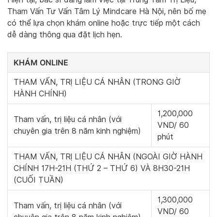
Tham Vấn Tư Vấn Tâm Lý Mindcare Hà Nội, nên bố mẹ
có thể lựa chọn khám online hoặc trực tiếp một cách
dễ dàng thông qua đặt lịch hẹn.
KHÁM ONLINE
THAM VẤN, TRỊ LIỆU CÁ NHÂN (TRONG GIỜ
HÀNH CHÍNH)
1,200,000
Tham vấn, trị liệu cá nhân (với
VND/ 60
chuyên gia trên 8 năm kinh nghiệm)
phút
THAM VẤN, TRỊ LIỆU CÁ NHÂN (NGOÀI GIỜ HÀNH
CHÍNH 17H-21H (THỨ 2 – THỨ 6) VÀ 8H30-21H
(CUỐI TUẦN)
1,300,000
Tham vấn, trị liệu cá nhân (với
VND/ 60