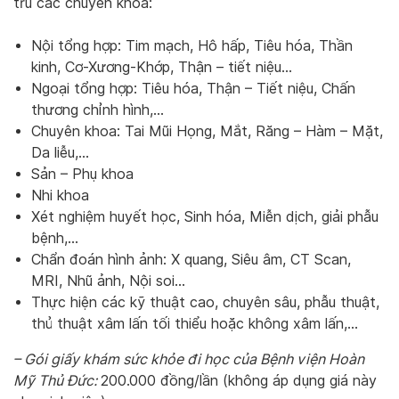
trú các chuyên khoa:
Nội tổng hợp: Tim mạch, Hô hấp, Tiêu hóa, Thần
kinh, Cơ-Xương-Khớp, Thận – tiết niệu…
Ngoại tổng hợp: Tiêu hóa, Thận – Tiết niệu, Chấn
thương chỉnh hình,…
Chuyên khoa: Tai Mũi Họng, Mắt, Răng – Hàm – Mặt,
Da liễu,…
Sản – Phụ khoa
Nhi khoa
Xét nghiệm huyết học, Sinh hóa, Miễn dịch, giải phẫu
bệnh,…
Chẩn đoán hình ảnh: X quang, Siêu âm, CT Scan,
MRI, Nhũ ảnh, Nội soi…
Thực hiện các kỹ thuật cao, chuyên sâu, phẫu thuật,
thủ thuật xâm lấn tối thiểu hoặc không xâm lấn,…
– Gói giấy khám sức khỏe đi học của Bệnh viện Hoàn
Mỹ Thủ Đức:
200.000 đồng/lần (không áp dụng giá này