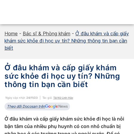
Skip
to
content
Home
-
Bác sĩ & Phòng khám
-
Ở đâu khám và cấp giấy
khám sức khỏe đi học uy tín? Những thông tin bạn cần
biết
Ở đâu khám và cấp giấy khám
sức khỏe đi học uy tín? Những
thông tin bạn cần biết
Ngày cập nhật:
24/11/23
Tác giả:
Tài Nữ Linh Hảo
Theo dõi Docosan trên
Ở đâu khám và cấp giấy khám sức khỏe đi học là nỗi
bận tâm của nhiều phụ huynh có con nhỏ chuẩn bị
nhập học ở các trường trong và ngoài nước. Để có