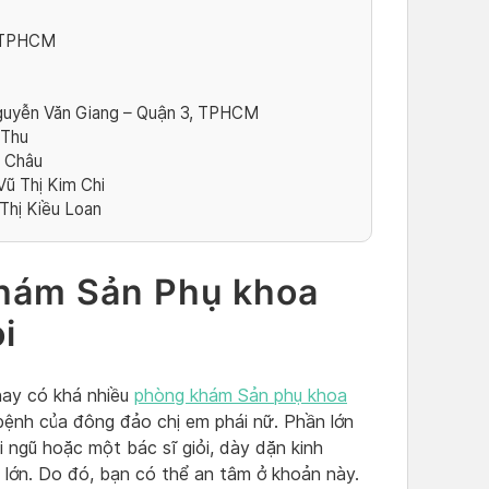
, TPHCM
guyễn Văn Giang – Quận 3, TPHCM
 Thu
h Châu
Vũ Thị Kim Chi
Thị Kiều Loan
hám Sản Phụ khoa
i
nay có khá nhiều
phòng khám Sản phụ khoa
ệnh của đông đảo chị em phái nữ. Phần lớn
 ngũ hoặc một bác sĩ giỏi, dày dặn kinh
 lớn. Do đó, bạn có thể an tâm ở khoản này.