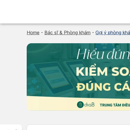
Skip
to
content
Home
-
Bác sĩ & Phòng khám
-
Gợi ý phòng kh