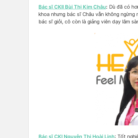
Bác sĩ CKII Bùi Thị Kim Châu
:
Dù đã có hơn
khoa nhưng bác sĩ Châu vẫn không ngừng ng
bác sĩ giỏi, cô còn là giảng viên dạy lâm s
Bác sĩ CKI Nguyễn Thị Hoài Linh
: Tốt ngh