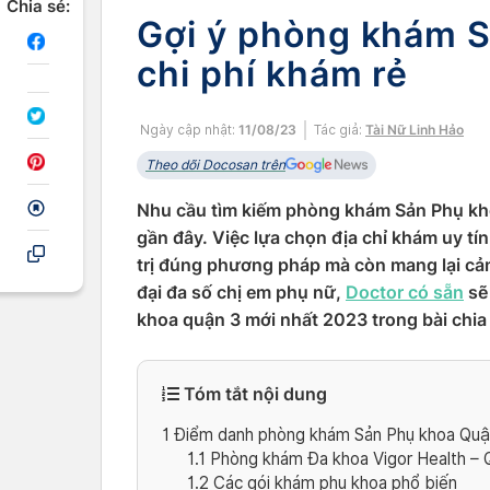
Chia sẻ:
Gợi ý phòng khám 
chi phí khám rẻ
Ngày cập nhật:
11/08/23
Tác giả:
Tài Nữ Linh Hảo
Theo dõi Docosan trên
Nhu cầu tìm kiếm phòng khám Sản Phụ kho
gần đây. Việc lựa chọn địa chỉ khám uy t
trị đúng phương pháp mà còn mang lại cảm
đại đa số chị em phụ nữ,
Doctor có sẵn
sẽ
khoa quận 3 mới nhất 2023 trong bài chia 
Tóm tắt nội dung
1
Điểm danh phòng khám Sản Phụ khoa Quận 
1.1
Phòng khám Đa khoa Vigor Health –
1.2
Các gói khám phụ khoa phổ biến