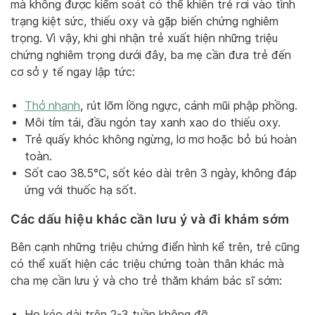
mà không được kiểm soát có thể khiến trẻ rơi vào tình
trạng kiệt sức, thiếu oxy và gặp biến chứng nghiêm
trọng. Vì vậy, khi ghi nhận trẻ xuất hiện những triệu
chứng nghiêm trọng dưới đây, ba mẹ cần đưa trẻ đến
cơ sở y tế ngay lập tức:
Thở nhanh
, rút lõm lồng ngực, cánh mũi phập phồng.
Môi tím tái, đầu ngón tay xanh xao do thiếu oxy.
Trẻ quấy khóc không ngừng, lơ mơ hoặc bỏ bú hoàn
toàn.
Sốt cao 38.5°C, sốt kéo dài trên 3 ngày, không đáp
ứng với thuốc hạ sốt.
Các dấu hiệu khác cần lưu ý và đi khám sớm
Bên cạnh những triệu chứng điển hình kể trên, trẻ cũng
có thể xuất hiện các triệu chứng toàn thân khác mà
cha mẹ cần lưu ý và cho trẻ thăm khám bác sĩ sớm:
Ho kéo dài trên 2-3 tuần không đỡ.