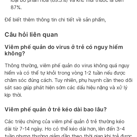
loại bỏ phấn hoa (89.3%) và khử mùi thuốc lá đến
87%.
Để biết thêm thông tin chi tiết về sản phẩm,
Câu hỏi liên quan
Viêm phế quản do virus ở trẻ có nguy hiểm
không?
Thông thường, viêm phế quản do virus không quá nguy
hiểm và có thể tự khỏi trong vòng 1-2 tuần nếu được
chăm sóc đúng cách. Tuy nhiên, phụ huynh cần theo dõi
sát sao giúp phát hiện sớm các dấu hiệu nặng và xử lý
kịp thời.
Viêm phế quản ở trẻ kéo dài bao lâu?
Các triệu chứng của viêm phế quản ở trẻ thường kéo
dài từ 7-14 ngày. Ho có thể kéo dài hơn, lên đến 3-4
tuần nhưng thường giảm dần theo thời gian khi trẻ được