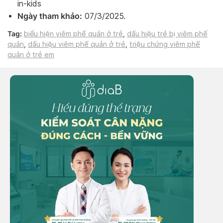
in-kids
Ngày tham khảo:
07/3/2025.
Tag:
biểu hiện viêm phế quản ở trẻ
,
dấu hiệu trẻ bị viêm phế
quản
,
dấu hiệu viêm phế quản ở trẻ
,
triệu chứng viêm phế
quản ở trẻ em