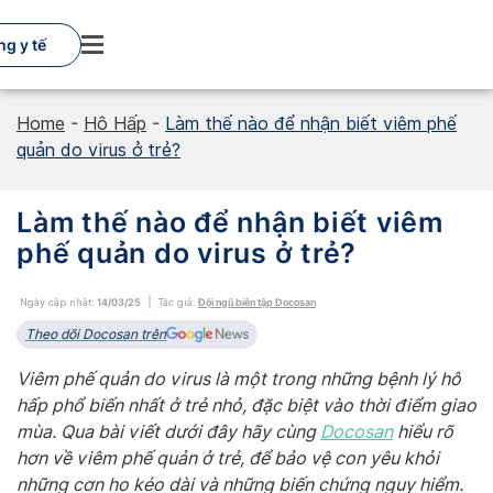
Skip
to
g y tế
content
Home
-
Hô Hấp
-
Làm thế nào để nhận biết viêm phế
quản do virus ở trẻ?
Làm thế nào để nhận biết viêm
phế quản do virus ở trẻ?
Ngày cập nhật:
14/03/25
Tác giả:
Đội ngũ biên tập Docosan
Theo dõi Docosan trên
Viêm phế quản do virus là một trong những bệnh lý hô
hấp phổ biến nhất ở trẻ nhỏ, đặc biệt vào thời điểm giao
mùa. Qua bài viết dưới đây hãy cùng
Docosan
hiểu rõ
hơn về viêm phế quản ở trẻ, để bảo vệ con yêu khỏi
những cơn ho kéo dài và những biến chứng nguy hiểm.