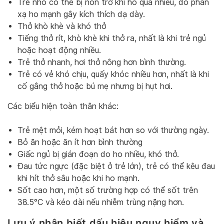
Trẻ nhỏ có thể bị nôn trớ khi ho quá nhiều, do phản
xạ ho mạnh gây kích thích dạ dày.
Thở khò khè và khó thở
Tiếng thở rít, khò khè khi thở ra, nhất là khi trẻ ngủ
hoặc hoạt động nhiều.
Trẻ thở nhanh, hơi thở nông hơn bình thường.
Trẻ có vẻ khó chịu, quấy khóc nhiều hơn, nhất là khi
cố gắng thở hoặc bú mẹ nhưng bị hụt hơi.
Các biểu hiện toàn thân khác:
Trẻ mệt mỏi, kém hoạt bát hơn so với thường ngày.
Bỏ ăn hoặc ăn ít hơn bình thường
Giấc ngủ bị gián đoạn do ho nhiều, khó thở.
Đau tức ngực (đặc biệt ở trẻ lớn), trẻ có thể kêu đau
khi hít thở sâu hoặc khi ho mạnh.
Sốt cao hơn, một số trường hợp có thể sốt trên
38.5°C và kéo dài nếu nhiễm trùng nặng hơn.
Lưu ý nhận biết dấu hiệu nguy hiểm và