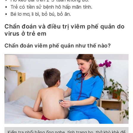
Trẻ có tiền sử bệnh hô hấp mãn tính.
Bé lơ mơ, li bì, bỏ bú, bỏ ăn.
Chẩn đoán và điều trị viêm phế quản do
virus ở trẻ em
Chẩn đoán viêm phế quản như thế nào?
Kiểm tra phổi bằng ống nghe, tình trạng ho, thở khò khè để