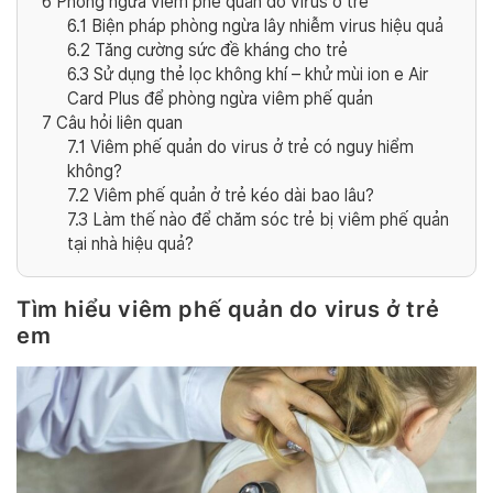
6
Phòng ngừa viêm phế quản do virus ở trẻ
6.1
Biện pháp phòng ngừa lây nhiễm virus hiệu quả
6.2
Tăng cường sức đề kháng cho trẻ
6.3
Sử dụng thẻ lọc không khí – khử mùi ion e Air
Card Plus để phòng ngừa viêm phế quản
7
Câu hỏi liên quan
7.1
Viêm phế quản do virus ở trẻ có nguy hiểm
không?
7.2
Viêm phế quản ở trẻ kéo dài bao lâu?
7.3
Làm thế nào để chăm sóc trẻ bị viêm phế quản
tại nhà hiệu quả?
Tìm hiểu viêm phế quản do virus ở trẻ
em