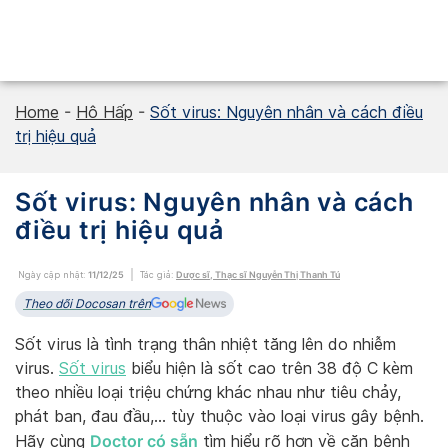
Skip
to
content
Home
-
Hô Hấp
-
Sốt virus: Nguyên nhân và cách điều
trị hiệu quả
Sốt virus: Nguyên nhân và cách
điều trị hiệu quả
Ngày cập nhật:
11/12/25
Tác giả:
Dược sĩ, Thạc sĩ Nguyễn Thị Thanh Tú
Theo dõi Docosan trên
Sốt virus là tình trạng thân nhiệt tăng lên do nhiễm
virus.
Sốt virus
biểu hiện là sốt cao trên 38 độ C kèm
theo nhiều loại triệu chứng khác nhau như tiêu chảy,
phát ban, đau đầu,… tùy thuộc vào loại virus gây bệnh.
Doctor có sẵn
Hãy cùng
tìm hiểu rõ hơn về căn bệnh