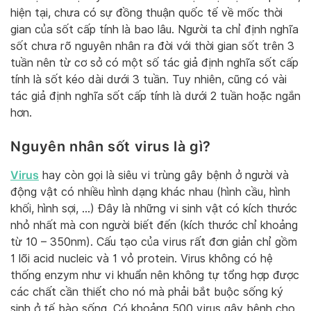
hiện tại, chưa có sự đồng thuận quốc tế về mốc thời
gian của sốt cấp tính là bao lâu. Người ta chỉ định nghĩa
sốt chưa rõ nguyên nhân ra đời với thời gian sốt trên 3
tuần nên từ cơ sở có một số tác giả định nghĩa sốt cấp
tính là sốt kéo dài dưới 3 tuần. Tuy nhiên, cũng có vài
tác giả định nghĩa sốt cấp tính là dưới 2 tuần hoặc ngắn
hơn.
Nguyên nhân sốt virus là gì?
Virus
hay còn gọi là siêu vi trùng gây bệnh ở người và
động vật có nhiều hình dạng khác nhau (hình cầu, hình
khối, hình sợi, …) Đây là những vi sinh vật có kích thước
nhỏ nhất mà con người biết đến (kích thước chỉ khoảng
từ 10 – 350nm). Cấu tạo của virus rất đơn giản chỉ gồm
1 lõi acid nucleic và 1 vỏ protein. Virus không có hệ
thống enzym như vi khuẩn nên không tự tổng hợp được
các chất cần thiết cho nó mà phải bắt buộc sống ký
sinh ở tế bào sống. Có khoảng 500 virus gây bệnh cho